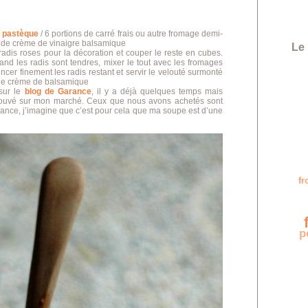
 pastèque
/ 6 portions de carré frais ou autre fromage demi-
let de crème de vinaigre balsamique
Le 
radis roses pour la décoration et couper le reste en cubes.
and les radis sont tendres, mixer le tout avec les fromages
incer finement les radis restant et servir le velouté surmonté
t de crème de balsamique
 sur le
blog de Garance
, il y a déjà quelques temps mais
rouvé sur mon marché. Ceux que nous avons achetés sont
nce, j’imagine que c’est pour cela que ma soupe est d’une
p
f