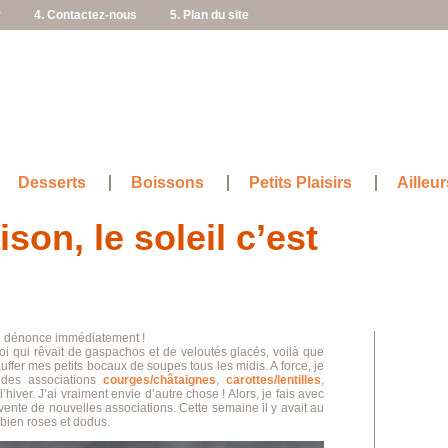
r
4. Contactez-nous
5. Plan du site
Desserts
Boissons
Petits Plaisirs
Ailleur
son, le soleil c’est
se dénonce immédiatement !
i qui rêvait de gaspachos et de veloutés glacés, voilà que
auffer mes petits bocaux de soupes tous les midis. A force, je
 des associations
courges/châtaignes
,
carottes/lentilles
,
’hiver. J’ai vraiment envie d’autre chose ! Alors, je fais avec
vente de nouvelles associations. Cette semaine il y avait au
bien roses et dodus.