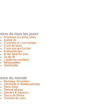
sine de tous les jours
Artichaut et cerise noire
Auntie Jo
C'est bon & c'est simple
C'est du beau
C'est moi qui l'ai fait
Estherkitchen
In the food for love
Je dis M
L'épluche-sardines
Mélopapilles
Tambouille
isine du monde
Bombay- Bruxelles
Christelle is flabbergasting
Paris-Alep
Piment oiseau
Savoirs & Saveurs
Tasca da Elvira
Tronche de cake