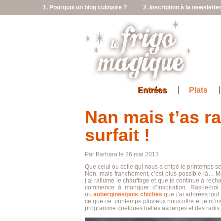
1. Pourquoi un blog culinaire ?
2. Inscription à la newslette
Entrées
Plats
Nan mais t’as rai
surfait !
Par Barbara le 26 mai 2013
Que celui ou celle qui nous a chipé le printemps 
Non, mais franchement, c’est plus possible là… Mo
j’ai rallumé le chauffage et que je continue à réch
commence à manquer d’inspiration. Ras-le-bol
ou
aubergines/pois chiches
que j’ai adorées tout l
ce que ce printemps pluvieux nous offre et je m’in
programme quelques belles asperges et des radis 