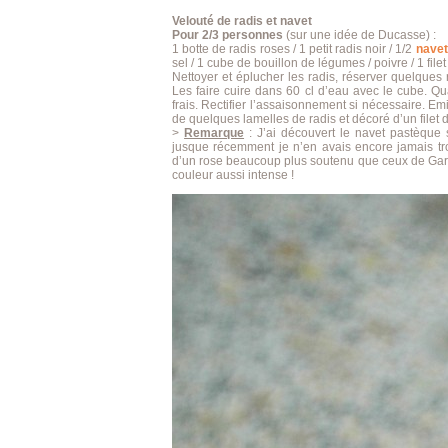
Velouté de radis et navet
Pour 2/3 personnes
(sur une idée de Ducasse) :
1 botte de radis roses / 1 petit radis noir / 1/2
navet
sel / 1 cube de bouillon de légumes / poivre / 1 fi
Nettoyer et éplucher les radis, réserver quelques 
Les faire cuire dans 60 cl d’eau avec le cube. Qu
frais. Rectifier l’assaisonnement si nécessaire. Em
de quelques lamelles de radis et décoré d’un file
>
Remarque
: J’ai découvert le navet pastèque
jusque récemment je n’en avais encore jamais t
d’un rose beaucoup plus soutenu que ceux de Gara
couleur aussi intense !