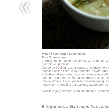
Quand je
sais pas
quoi
cuisiner…
Velouté d’asperges au sarrasin
Pour 3 personnes
1 grosse botte d’asperges vertes / 30 cl de lait / 3
décortiqué / gomasio
Couper le bout dur des asperges et éplucher le pie
lamelles assez fines, cela permettra d’éviter qu’il
épluchées et émincées, dans le mélange eau/lait/cu
finement. Couper les têtes d’asperges restantes e
d’huile d’olive. Faire griller le sarrasin quel
l’équivalent d’une tête par assiette, saupoudrer de
Avec tout ça, j’allumerai bien un feu dans la chemi
6 réponses à
Nan mais t’as raison