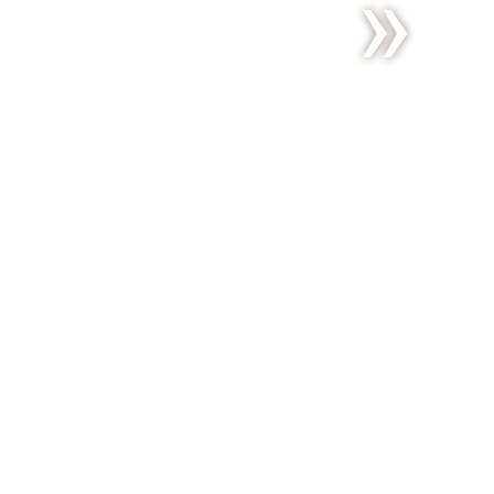
Les muffins
fraises /
chèvre,
l’anniversaire
et le retour
du soleil