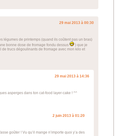
29 mai 2013 à 00:30
es légumes de printemps (quand ils coûtent pas un bras)
vec une bonne dose de fromage fondu dessus
) que je
mal de trucs dégoulinants de fromage avec mon kilo et
29 mai 2013 à 14:36
ques asperges dans ton cat-food layer-cake ! ^^
2 juin 2013 à 01:20
 fasse goûter ! Vu qu’il mange n’importe quoi y’a des