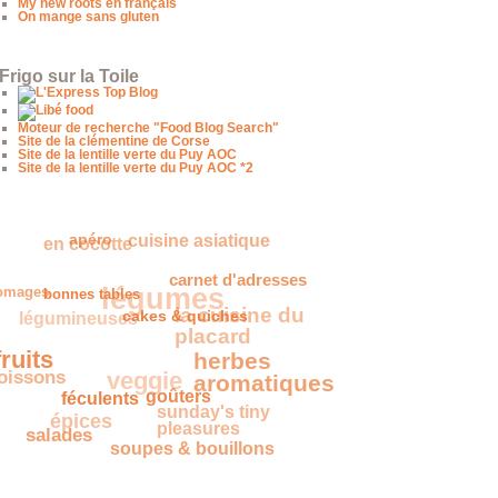
My new roots en français
On mange sans gluten
Frigo sur la Toile
Moteur de recherche "Food Blog Search"
Site de la clémentine de Corse
Site de la lentille verte du Puy AOC
Site de la lentille verte du Puy AOC *2
en cocotte
cuisine asiatique
apéro
légumes
fromages
légumineuses
carnet d'adresses
bonnes tables
la cuisine
du placard
cakes & quiches
oissons
ruits
veggie
herbes
épices
aromatiques
féculents
sunday's tiny
goûters
salades
pleasures
soupes & bouillons