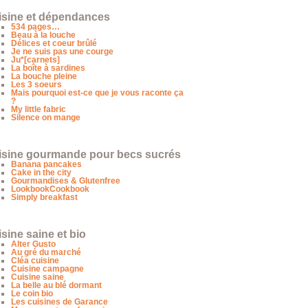
isine et dépendances
534 pages…
Beau à la louche
Délices et coeur brûlé
Je ne suis pas une courge
Ju*[carnets]
La boîte à sardines
La bouche pleine
Les 3 soeurs
Mais pourquoi est-ce que je vous raconte ça
?
My little fabric
Silence on mange
isine gourmande pour becs sucrés
Banana pancakes
Cake in the city
Gourmandises & Glutenfree
LookbookCookbook
Simply breakfast
sine saine et bio
Alter Gusto
Au gré du marché
Cléa cuisine
Cuisine campagne
Cuisine saine
La belle au blé dormant
Le coin bio
Les cuisines de Garance