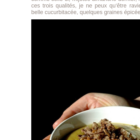
ces trois qualités, je ne peux qu’être ra
belle cucurbitacée, quelques graines épicées