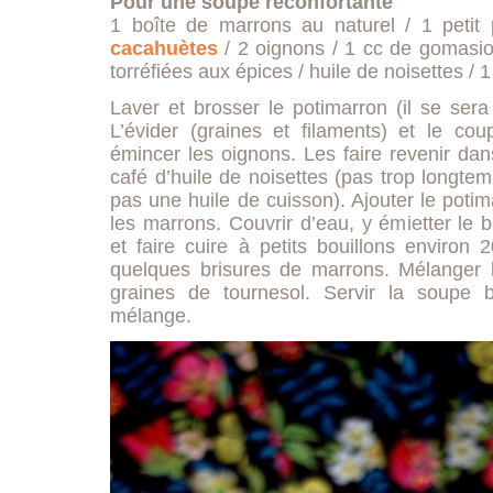
Pour une soupe réconfortante
1 boîte de marrons au naturel / 1 petit
cacahuètes
/ 2 oignons / 1 cc de gomasio
torréfiées aux épices / huile de noisettes / 
Laver et brosser le potimarron (il se sera
L’évider (graines et filaments) et le co
émincer les oignons. Les faire revenir dan
café d’huile de noisettes (pas trop longtemp
pas une huile de cuisson). Ajouter le poti
les marrons. Couvrir d’eau, y émietter le bo
et faire cuire à petits bouillons environ
quelques brisures de marrons. Mélanger l
graines de tournesol. Servir la soupe
mélange.