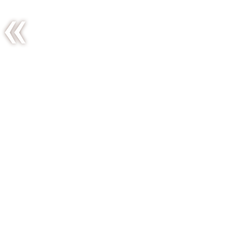
L’automne
à notre
porte