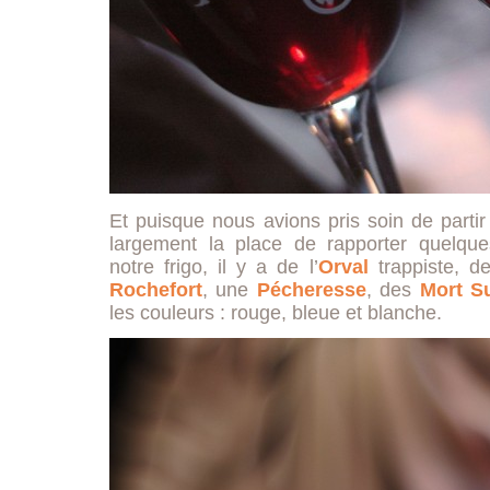
Et puisque nous avions pris soin de parti
largement la place de rapporter quelqu
notre frigo, il y a de l’
Orval
trappiste, d
Rochefort
, une
Pécheresse
, des
Mort S
les couleurs : rouge, bleue et blanche.