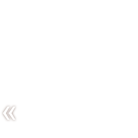
La semaine
détoxifiante