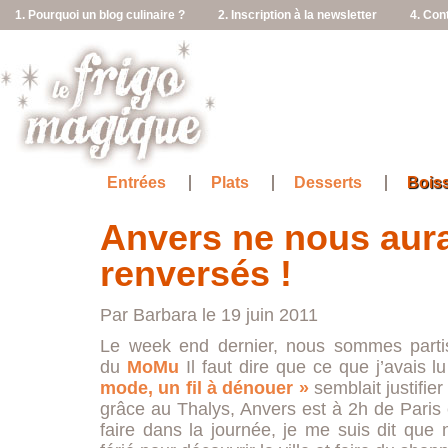
1. Pourquoi un blog culinaire ?
2. Inscription à la newsletter
4. Con
Entrées
Plats
Desserts
Bois
Anvers ne nous aur
renversés !
Par Barbara le 19 juin 2011
Le week end dernier, nous sommes partis
du
MoMu
Il faut dire que ce que j’avais l
mode, un fil à dénouer »
semblait justifie
grâce au Thalys, Anvers est à 2h de Paris et
faire dans la journée, je me suis dit que 