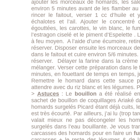
ajouter les morceaux de homards, les saler
environ 5 minutes avant de les flamber au
rincer le faitout, verser 1 cc d’huile et 
échalotes et l’ail. Ajouter le concentré
égouttées, les carottes, le vin blanc, le fu
l’estragon ciselé et le piment d’Espelette .
à feu moyen. A l’aide d’une écumoire, retire
réserver. Disposer ensuite les morceaux d
dans le faitout et cuire environ 5/6 minutes.
réserver. Délayer la farine dans la crème li
mélanger. Verser cette préparation dans le f
minutes, en fouettant de temps en temps, j
Remettre le homard dans cette sauce po
attendre avec du riz blanc et les légumes. 
>
Astuces
: Le
bouillon
a été réalisé e
sachet de bouillon de coquillages Ariaké d
homards surgelés Picard étant déjà cuits, l
est très écourté. Par ailleurs, j’ai lu (trop tar
valait mieux ne pas décongeler les hom
surgelés dans l’eau bouillante. Je vous tr
carcasses des homards pour en faire un
f
carcasses + le reste des légumes & de la