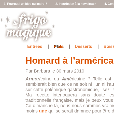
1. Pourquoi un blog culinaire ?
2. Inscription à la newsletter
4. Con
Entrées
Plats
Desserts
Bois
Homard à l’armérica
Par Barbara le 30 mars 2010
Armori
caine ou
Amé
ricaine ? Telle est 
semblerait bien que ce ne soit ni l’un ni l’a
sur cette polémique gastronomique, lisez l
Ma recette interloquera sans doute le
traditionnelle française, mais je peux vous 
Ce dimanche-là, nous nous sommes vraimen
moins
une
qui se serait damnée pour être d