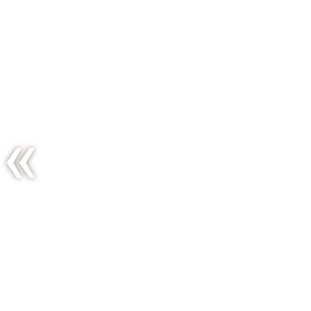
Pâtes au
potiron