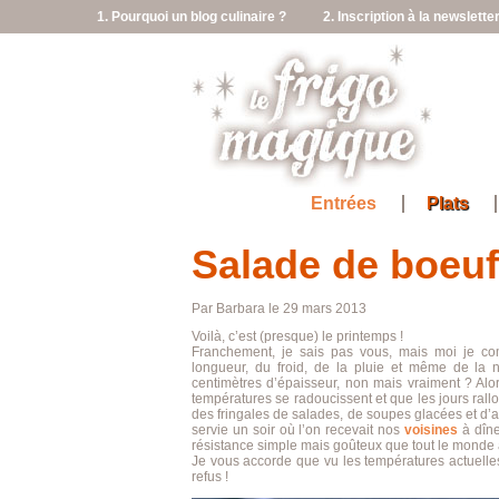
1. Pourquoi un blog culinaire ?
2. Inscription à la newslette
Entrées
Plats
Salade de boeuf
Par Barbara le 29 mars 2013
Voilà, c’est (presque) le printemps !
Franchement, je sais pas vous, mais moi je com
longueur, du froid, de la pluie et même de la 
centimètres d’épaisseur, non mais vraiment ? Alo
températures se radoucissent et que les jours rallo
des fringales de salades, de soupes glacées et d’au
servie un soir où l’on recevait nos
voisines
à dîn
résistance simple mais goûteux que tout le monde 
Je vous accorde que vu les températures actuell
refus !