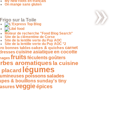
My new roots en français
On mange sans gluten
Frigo sur la Toile
Green
détox
Moteur de recherche "Food Blog Search"
Site de la clémentine de Corse
Site de la lentille verte du Puy AOC
Site de la lentille verte du Puy AOC *2
carnet
ro
bonnes tables
cakes & quiches
dresses
cuisine asiatique
en cocotte
fruits
féculents
goûters
mages
rbes aromatiques
la cuisine
légumes
 placard
salades
poissons
gumineuses
upes & bouillons
sunday's tiny
veggie
épices
easures