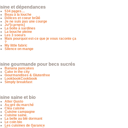
isine et dépendances
534 pages…
Beau à la louche
Délices et coeur brûlé
Je ne suis pas une courge
Ju*[carnets]
La boîte à sardines
La bouche pleine
Les 3 soeurs
Mais pourquoi est-ce que je vous raconte ça
?
My little fabric
Silence on mange
isine gourmande pour becs sucrés
Banana pancakes
Cake in the city
Gourmandises & Glutenfree
LookbookCookbook
Simply breakfast
sine saine et bio
Alter Gusto
Au gré du marché
Cléa cuisine
Cuisine campagne
Cuisine saine
La belle au blé dormant
Le coin bio
Les cuisines de Garance