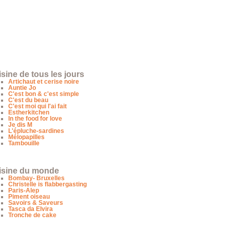
sine de tous les jours
Artichaut et cerise noire
Auntie Jo
C'est bon & c'est simple
C'est du beau
C'est moi qui l'ai fait
Estherkitchen
In the food for love
Je dis M
L'épluche-sardines
Mélopapilles
Tambouille
isine du monde
Bombay- Bruxelles
Christelle is flabbergasting
Paris-Alep
Piment oiseau
Savoirs & Saveurs
Tasca da Elvira
Tronche de cake