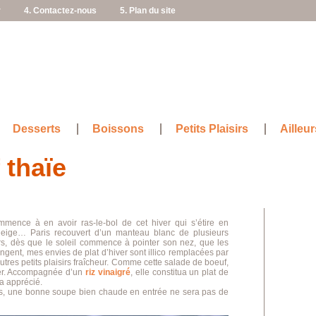
r
4. Contactez-nous
5. Plan du site
Desserts
Boissons
Petits Plaisirs
Ailleur
 thaïe
mence à en avoir ras-le-bol de cet hiver qui s’étire en
neige… Paris recouvert d’un manteau blanc de plusieurs
rs, dès que le soleil commence à pointer son nez, que les
ngent, mes envies de plat d’hiver sont illico remplacées par
tres petits plaisirs fraîcheur. Comme cette salade de boeuf,
er. Accompagnée d’un
riz vinaigré
, elle constitua un plat de
a apprécié.
es, une bonne soupe bien chaude en entrée ne sera pas de