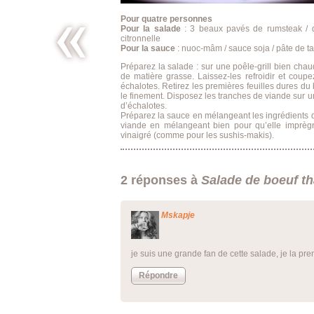
Pour quatre personnes
Pour la salade
: 3 beaux pavés de rumsteak / qu
citronnelle
Pour la sauce
: nuoc-mâm / sauce soja / pâte de tama
Préparez la salade : sur une poêle-grill bien cha
Curry
entre
de matière grasse. Laissez-les refroidir et coupez
deux
échalotes. Retirez les premières feuilles dures du 
saisons
le finement. Disposez les tranches de viande sur u
d’échalotes.
Préparez la sauce en mélangeant les ingrédients 
viande en mélangeant bien pour qu’elle imprègne
vinaigré (comme pour les sushis-makis).
2 réponses à
Salade de boeuf th
Mskapje
je suis une grande fan de cette salade, je la pr
Répondre