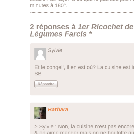
minutes à 180°.
2 réponses à
1er Ricochet de
Légumes Farcis *
Sylvie
Et le congel’, il en est où? La cuisine est
SB
Répondre
Barbara
> Sylvie : Non, la cuisine n’est pas enc
& on aime manger mais on ne boulotte q