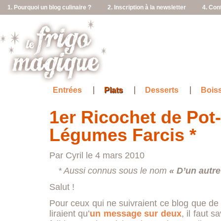
1. Pourquoi un blog culinaire ?
2. Inscription à la newsletter
4. Con
Entrées
Plats
Desserts
Bois
1er Ricochet de Pot
Légumes Farcis *
Par Cyril le 4 mars 2010
* Aussi connus sous le nom
« D’un aut
Salut !
Pour ceux qui ne suivraient ce blog que de 
liraient qu’
un message sur deux
, il faut