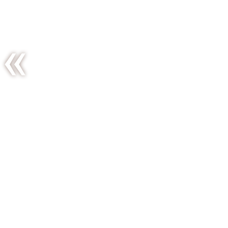
Autour du
coing…