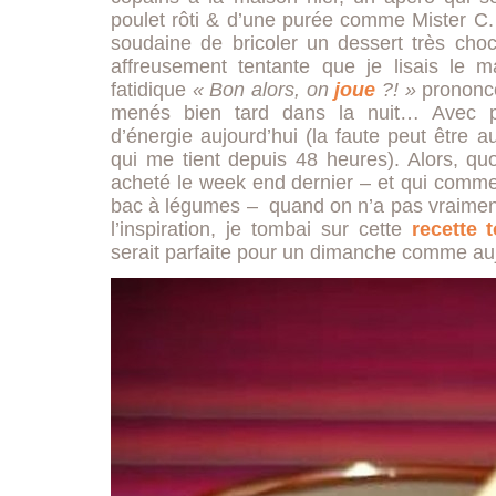
poulet rôti & d’une purée comme Mister C. s
soudaine de bricoler un dessert très choc
affreusement tentante que je lisais le m
fatidique
« Bon alors, on
joue
?! »
prononcé
menés bien tard dans la nuit… Avec po
d’énergie aujourd’hui (la faute peut être 
qui me tient depuis 48 heures). Alors, qu
acheté le week end dernier – et qui commen
bac à légumes – quand on n’a pas vraiment
l’inspiration, je tombai sur cette
recette 
serait parfaite pour un dimanche comme auj