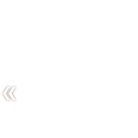
Nanashi,
cantine
nippone