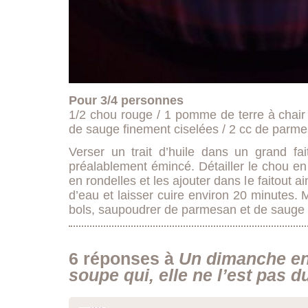
Pour 3/4 personnes
1/2 chou rouge / 1 pomme de terre à chair f
de sauge finement ciselées / 2 cc de parmes
Verser un trait d’huile dans un grand fait
préalablement émincé. Détailler le chou en
en rondelles et les ajouter dans le faitout a
d’eau et laisser cuire environ 20 minutes.
bols, saupoudrer de parmesan et de sauge e
6 réponses à
Un dimanche en 
soupe qui, elle ne l’est pas 