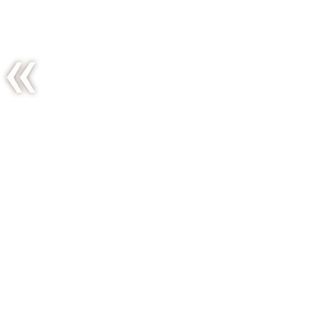
Ouvroir
de cuisine
potentielle
#1