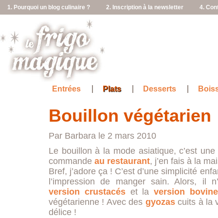
1. Pourquoi un blog culinaire ?
2. Inscription à la newsletter
4. Con
Entrées
Plats
Desserts
Bois
Bouillon végétarien
Par Barbara le 2 mars 2010
Le bouillon à la mode asiatique, c’est un
commande
au restaurant
, j’en fais à la 
Bref, j’adore ça ! C’est d’une simplicité enf
l’impression de manger sain. Alors, il n
version crustacés
et la
version bovin
végétarienne ! Avec des
gyozas
cuits à la 
délice !