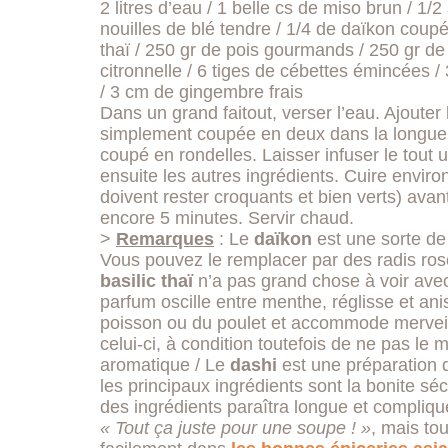
2 litres d’eau / 1 belle cs de miso brun / 1
nouilles de blé tendre / 1/4 de daïkon coupé 
thaï / 250 gr de pois gourmands / 250 gr de
citronnelle / 6 tiges de cébettes émincées /
/ 3 cm de gingembre frais
Dans un grand faitout, verser l’eau. Ajouter l
simplement coupée en deux dans la longueu
coupé en rondelles. Laisser infuser le tout 
ensuite les autres ingrédients. Cuire envir
doivent rester croquants et bien verts) avant
encore 5 minutes. Servir chaud.
>
Remarques
: Le
daïkon
est une sorte de
Vous pouvez le remplacer par des radis ros
basilic thaï
n’a pas grand chose à voir avec
parfum oscille entre menthe, réglisse et anis
poisson ou du poulet et accommode merveil
celui-ci, à condition toutefois de ne pas le
aromatique / Le
dashi
est une préparation 
les principaux ingrédients sont la bonite sé
des ingrédients paraîtra longue et compliqué
« Tout ça juste pour une soupe ! »
, mais to