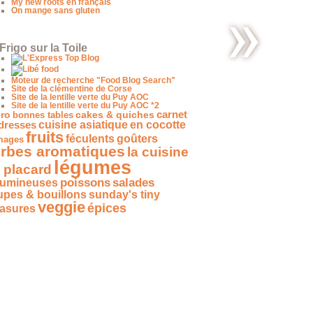
My new roots en français
On mange sans gluten
Frigo sur la Toile
Un peu de
nous…
Moteur de recherche "Food Blog Search"
Site de la clémentine de Corse
Site de la lentille verte du Puy AOC
Site de la lentille verte du Puy AOC *2
carnet
ro
bonnes tables
cakes & quiches
dresses
cuisine asiatique
en cocotte
fruits
féculents
goûters
mages
rbes aromatiques
la cuisine
légumes
 placard
salades
poissons
gumineuses
upes & bouillons
sunday's tiny
veggie
épices
easures