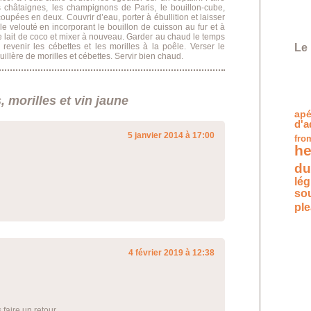
es châtaignes, les champignons de Paris, le bouillon-cube,
coupées en deux. Couvrir d’eau, porter à ébullition et laisser
le velouté en incorporant le bouillon de cuisson au fur et à
 le lait de coco et mixer à nouveau. Garder au chaud le temps
evenir les cébettes et les morilles à la poêle. Verser le
Le 
illère de morilles et cébettes. Servir bien chaud.
 morilles et vin jaune
apé
d'a
5 janvier 2014 à 17:00
fro
he
du
lé
so
pl
4 février 2019 à 12:38
 faire un retour.