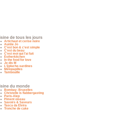
sine de tous les jours
Artichaut et cerise noire
Auntie Jo
C'est bon & c'est simple
C'est du beau
C'est moi qui l'ai fait
Estherkitchen
In the food for love
Je dis M
L'épluche-sardines
Mélopapilles
Tambouille
isine du monde
Bombay- Bruxelles
Christelle is flabbergasting
Paris-Alep
Piment oiseau
Savoirs & Saveurs
Tasca da Elvira
Tronche de cake