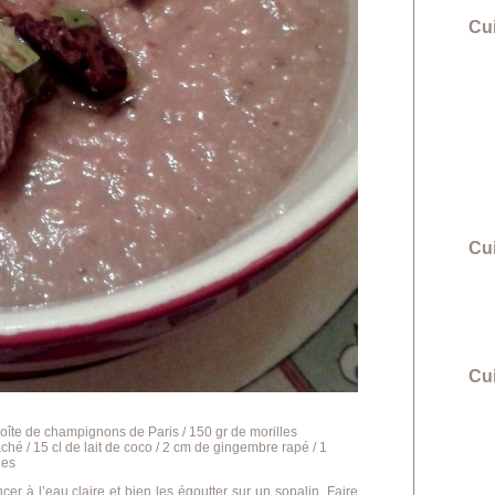
Cu
Cu
Cui
oîte de champignons de Paris / 150 gr de morilles
âché / 15 cl de lait de coco / 2 cm de gingembre rapé / 1
nes
er à l’eau claire et bien les égoutter sur un sopalin. Faire