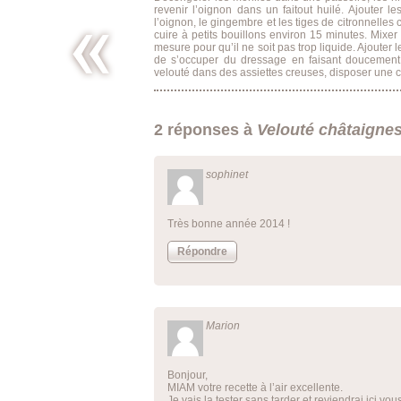
revenir l’oignon dans un faitout huilé. Ajouter l
l’oignon, le gingembre et les tiges de citronnelles 
cuire à petits bouillons environ 15 minutes. Mixer 
mesure pour qu’il ne soit pas trop liquide. Ajouter
de s’occuper du dressage en faisant doucement r
velouté dans des assiettes creuses, disposer une cu
Salade de
pommes
de terre
au cumin
2 réponses à
Velouté châtaignes,
et dahl de
lentilles
corail
sophinet
Très bonne année 2014 !
Répondre
Marion
Bonjour,
MIAM votre recette à l’air excellente.
Je vais la tester sans tarder et reviendrai ici vous