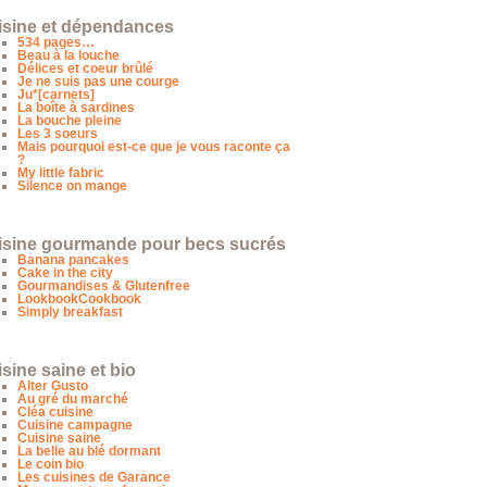
isine et dépendances
534 pages…
Beau à la louche
Délices et coeur brûlé
Je ne suis pas une courge
Ju*[carnets]
La boîte à sardines
La bouche pleine
Les 3 soeurs
Mais pourquoi est-ce que je vous raconte ça
?
My little fabric
Silence on mange
isine gourmande pour becs sucrés
Banana pancakes
Cake in the city
Gourmandises & Glutenfree
LookbookCookbook
Simply breakfast
sine saine et bio
Alter Gusto
Au gré du marché
Cléa cuisine
Cuisine campagne
Cuisine saine
La belle au blé dormant
Le coin bio
Les cuisines de Garance