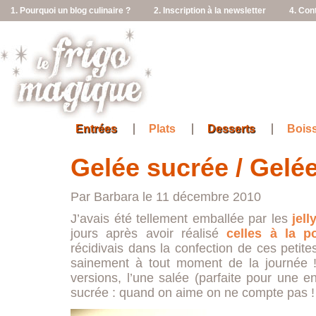
1. Pourquoi un blog culinaire ?
2. Inscription à la newsletter
4. Con
Entrées
Plats
Desserts
Bois
Gelée sucrée / Gelée
Par Barbara le 11 décembre 2010
J’avais été tellement emballée par les
jell
jours après avoir réalisé
celles à la p
récidivais dans la confection de ces petite
sainement à tout moment de la journée !
versions, l’une salée (parfaite pour une ent
sucrée : quand on aime on ne compte pas !