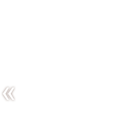
Mini
cakes
fruités
aux
parfums
d’hiver