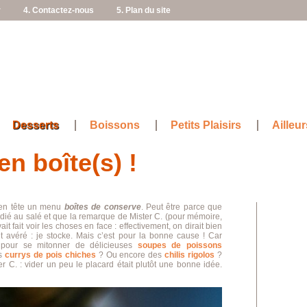
r
4. Contactez-nous
5. Plan du site
Desserts
Boissons
Petits Plaisirs
Ailleur
en boîte(s) !
s en tête un menu
boîtes de conserve
. Peut être parce que
dédié au salé et que la remarque de Mister C. (pour mémoire,
it fait voir les choses en face : effectivement, on dirait bien
t avéré : je stocke. Mais c’est pour la bonne cause ! Car
s pour se mitonner de délicieuses
soupes de poissons
ts
currys de pois chiches
? Ou encore des
chilis rigolos
?
r C. : vider un peu le placard était plutôt une bonne idée.