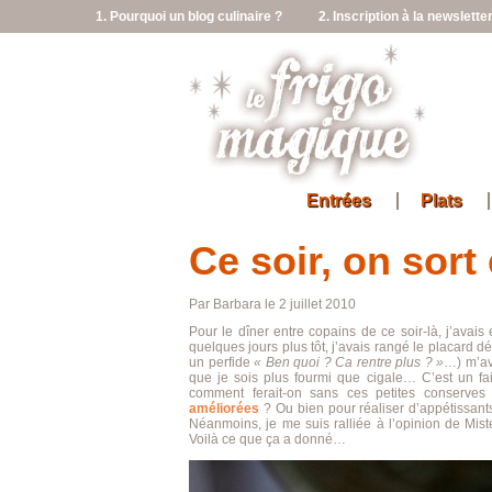
1. Pourquoi un blog culinaire ?
2. Inscription à la newslette
Entrées
Plats
Ce soir, on sort 
Par Barbara le 2 juillet 2010
Pour le dîner entre copains de ce soir-là, j’avai
quelques jours plus tôt, j’avais rangé le placard 
un perfide
« Ben quoi ? Ca rentre plus ? »
…) m’ava
que je sois plus fourmi que cigale… C’est un fai
comment ferait-on sans ces petites conserve
améliorées
? Ou bien pour réaliser d’appétissan
Néanmoins, je me suis ralliée à l’opinion de Miste
Voilà ce que ça a donné…