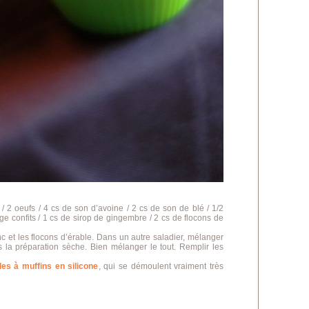
/ 2 oeufs / 4 cs de son d’avoine / 2 cs de son de blé / 1/2
e confits / 1 cs de sirop de gingembre / 2 cs de flocons de
nc et les flocons d’érable. Dans un autre saladier, mélanger
s la préparation sèche. Bien mélanger le tout. Remplir les
es à muffins en silicone
, qui se démoulent vraiment très