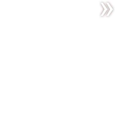
Sunday’s
tiny
pleasures
*