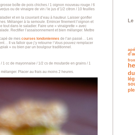
 grosse boîte de pois chiches / 1 oignon nouveau rouge / 6
rjus ou de vinaigre de vin / le jus d’1/2 citron / 10 feuilles
ladier et en la couvrant d’eau à hauteur. Laisser gonfler
Le 
iches. Mélanger à la semoule. Emincer finement l’oignon et
e tout dans le saladier. Faire une « vinaigrette » avec
la salade. Rectifier l’assaisonnement et bien mélanger. Mettre
escapé de mes
courses londoniennes
de l’an passé… Les
… Il va falloir que j’y retourne ! Vous pouvez remplacer
piak » ou bien par un boulgour traditionnel.
apé
d'a
fro
p / 1 cc de mayonnaise / 1/2 cs de moutarde en grains / 1
he
en mélanger. Placer au frais au moins 2 heures.
du
lé
so
pl