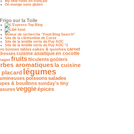
My new roots en français
On mange sans gluten
Frigo sur la Toile
Moteur de recherche "Food Blog Search"
Site de la clémentine de Corse
Site de la lentille verte du Puy AOC
Site de la lentille verte du Puy AOC *2
carnet
ro
bonnes tables
cakes & quiches
dresses
cuisine asiatique
en cocotte
fruits
féculents
goûters
mages
rbes aromatiques
la cuisine
légumes
 placard
salades
poissons
gumineuses
upes & bouillons
sunday's tiny
veggie
épices
easures