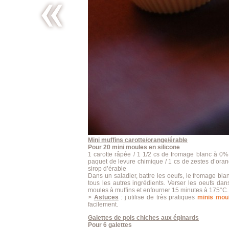
Salade
étonnante
et très
rouge
Mini muffins carotte/orange/érable
Pour 20 mini moules en silicone
1 carotte râpée / 1 1/2 cs de fromage blanc à 0% 
paquet de levure chimique / 1 cs de zestes d’orang
sirop d’érable
Dans un saladier, battre les oeufs, le fromage bla
tous les autres ingrédients. Verser les oeufs dan
moules à muffins et enfourner 15 minutes à 175°C.
>
Astuces
: j’utilise de très pratiques
minis moul
facilement.
Galettes de pois chiches aux épinards
Pour 6 galettes