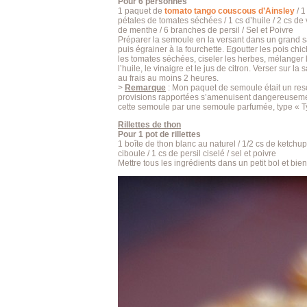
Pour 6 personnes
1 paquet de
tomato tango couscous d’Ainsley
/ 1
pétales de tomates séchées / 1 cs d’huile / 2 cs de ve
de menthe / 6 branches de persil / Sel et Poivre
Préparer la semoule en la versant dans un grand sa
puis égrainer à la fourchette. Egoutter les pois ch
les tomates séchées, ciseler les herbes, mélanger l
l’huile, le vinaigre et le jus de citron. Verser sur 
au frais au moins 2 heures.
>
Remarque
: Mon paquet de semoule était un r
provisions rapportées s’amenuisent dangereusement
cette semoule par une semoule parfumée, type « Ty
Rillettes de thon
Pour 1 pot de rillettes
1 boîte de thon blanc au naturel / 1/2 cs de ketchu
ciboule / 1 cs de persil ciselé / sel et poivre
Mettre tous les ingrédients dans un petit bol et bi