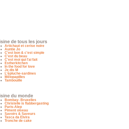
sine de tous les jours
Artichaut et cerise noire
Auntie Jo
C'est bon & c'est simple
C'est du beau
C'est moi qui l'ai fait
Estherkitchen
In the food for love
Je dis M
L'épluche-sardines
Mélopapilles
Tambouille
isine du monde
Bombay- Bruxelles
Christelle is flabbergasting
Paris-Alep
Piment oiseau
Savoirs & Saveurs
Tasca da Elvira
Tronche de cake