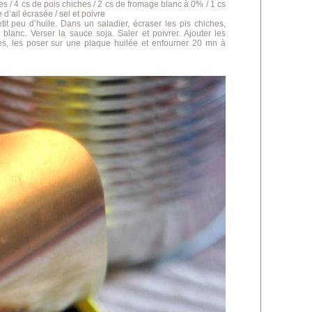
s / 4 cs de pois chiches / 2 cs de fromage blanc à 0% / 1 cs
d’ail écrasée / sel et poivre
etit peu d’huile. Dans un saladier, écraser les pis chiches,
blanc. Verser la sauce soja. Saler et poivrer. Ajouter les
tes, les poser sur une plaque huilée et enfourner 20 mn à