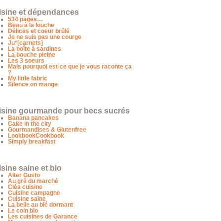
isine et dépendances
534 pages…
Beau à la louche
Délices et coeur brûlé
Je ne suis pas une courge
Ju*[carnets]
La boîte à sardines
La bouche pleine
Les 3 soeurs
Mais pourquoi est-ce que je vous raconte ça
?
My little fabric
Silence on mange
isine gourmande pour becs sucrés
Banana pancakes
Cake in the city
Gourmandises & Glutenfree
LookbookCookbook
Simply breakfast
sine saine et bio
Alter Gusto
Au gré du marché
Cléa cuisine
Cuisine campagne
Cuisine saine
La belle au blé dormant
Le coin bio
Les cuisines de Garance