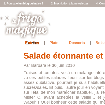
1. Pourquoi un blog culinaire ?
2. Inscription à la newsletter
4. Con
Entrées
Plats
Desserts
Bois
Salade étonnante et
Par Barbara le 30 juin 2010
Fraises et tomates, voilà un mélange intére
vu ces petites salades fleurir sur les blogs
assez dubitative, pourtant je suis habitu
sucrés/salés. Et puis, l’autre jour en voyant
sur l’étal de mon maraîcher habituel, j’ai
Mister C. avant achetées la veille… et j
Waouh ! Quel bonheur cette salade qui mêle