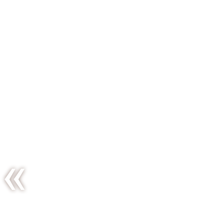
Le premier
anniversaire & les
tartelettes
fraises/framboises