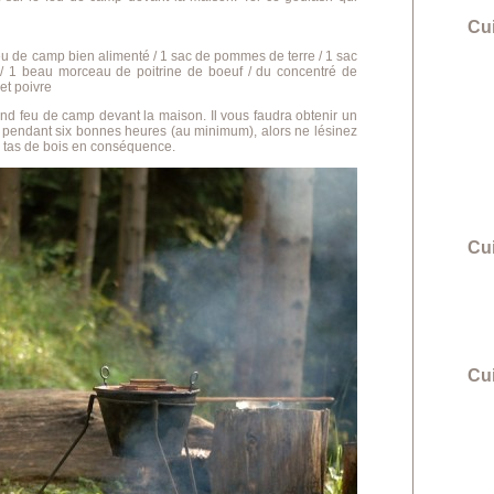
Cu
eu de camp bien alimenté / 1 sac de pommes de terre / 1 sac
/ 1 beau morceau de poitrine de boeuf / du concentré de
 et poivre
d feu de camp devant la maison. Il vous faudra obtenir un
 pendant six bonnes heures (au minimum), alors ne lésinez
e tas de bois en conséquence.
Cu
Cui