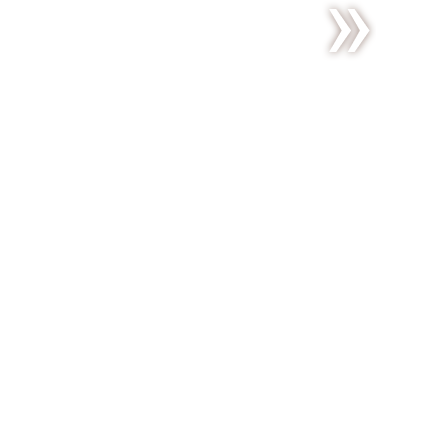
De
l’énergie
en barres
!