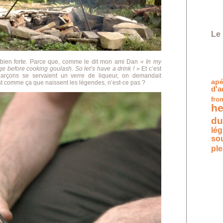
Le 
ur bien forte. Parce que, comme le dit mon ami Dan
« In my
ge before cooking goulash. So let’s have a drink ! »
Et c’est
garçons se servaient un verre de liqueur, on demandait
apé
st comme ça que naissent les légendes, n’est-ce pas ?
d'a
fro
he
du
lé
so
pl