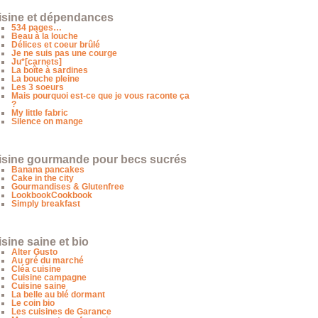
isine et dépendances
534 pages…
Beau à la louche
Délices et coeur brûlé
Je ne suis pas une courge
Ju*[carnets]
La boîte à sardines
La bouche pleine
Les 3 soeurs
Mais pourquoi est-ce que je vous raconte ça
?
My little fabric
Silence on mange
isine gourmande pour becs sucrés
Banana pancakes
Cake in the city
Gourmandises & Glutenfree
LookbookCookbook
Simply breakfast
sine saine et bio
Alter Gusto
Au gré du marché
Cléa cuisine
Cuisine campagne
Cuisine saine
La belle au blé dormant
Le coin bio
Les cuisines de Garance