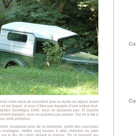
Cui
Cu
révoir votre stock de nourriture pour la durée du séjour, avant
t sur lequel, si vous n’êtes pas équipés d’une voiture tout-
alistes Soviétique 1946, vous ne passerez pas. Et soyons
llement équipés, vous ne puissiez pas passer. Oui on a été à
ous voilà prévenus.
dormir, bouquiner près de la cheminée, griller des saucisses
la montagne, mettre cinq heures à aller chercher du pain
nt sur le feu de camp devant la maison. Tel ce goulash qui