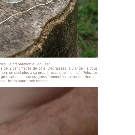
es : la préparation du goulash.
s de 2 centimètres de côté. Dégraissez la viande (je vous
 bon, on était plus à ça près, niveau gras, hein…). Pelez les
en gros cubes et hachez grossièrement les seconds. Non, ne
esse : ici on nourrit son homme.