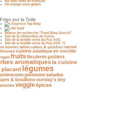
My new roots en français
On mange sans gluten
Frigo sur la Toile
Moteur de recherche "Food Blog Search"
Site de la clémentine de Corse
Site de la lentille verte du Puy AOC
Site de la lentille verte du Puy AOC *2
carnet
ro
bonnes tables
cakes & quiches
dresses
cuisine asiatique
en cocotte
fruits
féculents
goûters
mages
rbes aromatiques
la cuisine
légumes
 placard
salades
poissons
gumineuses
upes & bouillons
sunday's tiny
veggie
épices
easures