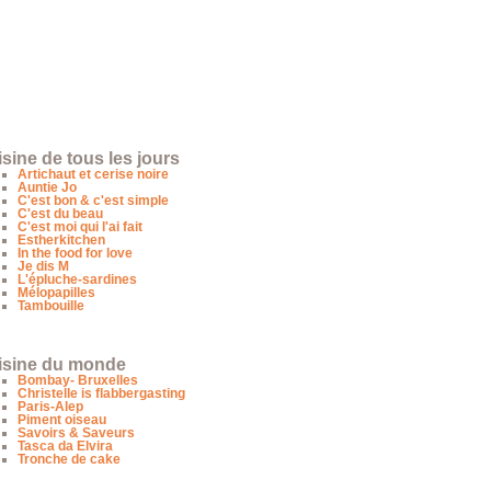
sine de tous les jours
Artichaut et cerise noire
Auntie Jo
C'est bon & c'est simple
C'est du beau
C'est moi qui l'ai fait
Estherkitchen
In the food for love
Je dis M
L'épluche-sardines
Mélopapilles
Tambouille
isine du monde
Bombay- Bruxelles
Christelle is flabbergasting
Paris-Alep
Piment oiseau
Savoirs & Saveurs
Tasca da Elvira
Tronche de cake