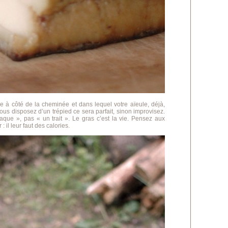
ône à côté de la cheminée et dans lequel votre aïeule, déjà,
 vous disposez d’un trépied ce sera parfait, sinon improvisez.
laque », pas « un trait ». Le gras c’est la vie. Pensez aux
 il leur faut des calories.