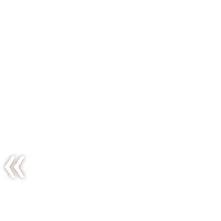
Les
clafoutis
soufflés
pour faire
venir l’été