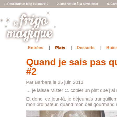
1. Pourquoi un blog culinaire ?
2. Inscription à la newsletter
4. Con
Entrées
Plats
Desserts
Bois
Quand je sais pas q
#2
Par Barbara le 25 juin 2013
… je laisse Mister C. copier un plat que j’ai
Et donc, ce jour-là, je déjeunais tranquillem
mon ordinateur, quand mon oeil gourmand s’