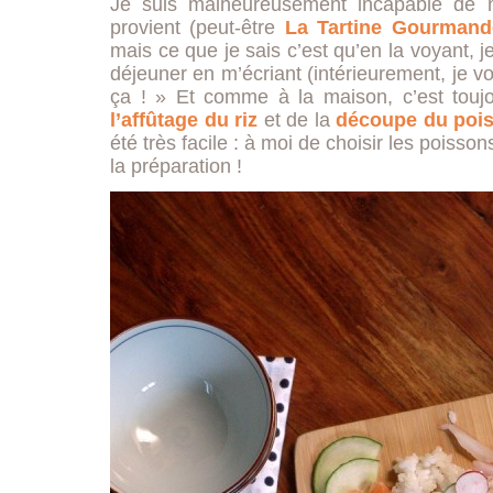
Je suis malheureusement incapable de m
provient (peut-être
La Tartine Gourmand
mais ce que je sais c’est qu’en la voyant, 
déjeuner en m’écriant (intérieurement, je 
ça ! » Et comme à la maison, c’est toujo
l’affûtage du riz
et de la
découpe du poi
été très facile : à moi de choisir les poisso
la préparation !