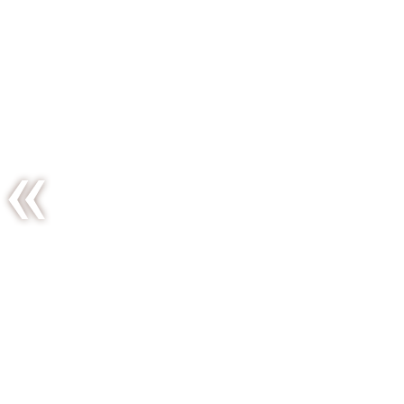
Les muffins
fraises /
chèvre,
l’anniversaire
et le retour
du soleil