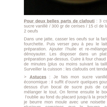
Pour deux belles parts de clafouti
: 3 cs
sucre vanillé / 300 gr de cerises / 15 cl de l
2 oeufs
Dans une jatte, casser les oeufs sur la far
fourchette. Puis verser peu à peu le lai
préparation. Ajouter l’huile et re-mélang
dénoyauter. Les disposer dans un plat
préparation par-dessus. Cuire à four chau
de minutes (plus ou moins suivant la taill
Surveiller la cuisson : les clafoutis ont te
>
Astuces
: Je fais mon sucre vanill
économique : il suffit d’ouvrir quelques gou
dessus d’un bocal de sucre puis de ca
mélanger le tout. On ferme ensuite le bo
l’oublie au fond du placard jusqu’à la proch
je beurre mon moule avec une noisette 