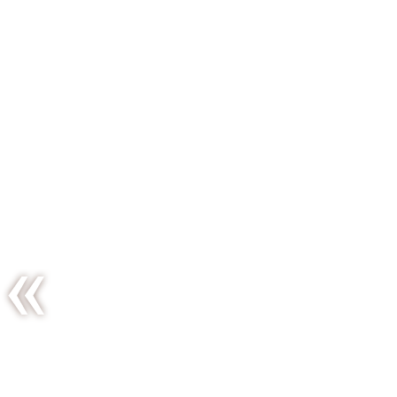
Citrouille
farcie