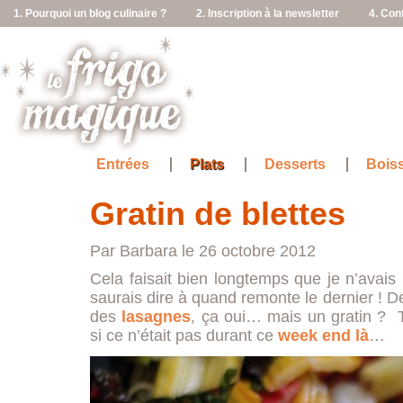
1. Pourquoi un blog culinaire ?
2. Inscription à la newsletter
4. Con
Entrées
Plats
Desserts
Bois
Gratin de blettes
Par Barbara le 26 octobre 2012
Cela faisait bien longtemps que je n’avais p
saurais dire à quand remonte le dernier ! 
des
lasagnes
, ça oui… mais un gratin ? T
si ce n’était pas durant ce
week end là
…