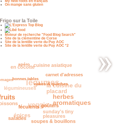
My new roots en français
On mange sans gluten
Frigo sur la Toile
Moteur de recherche "Food Blog Search"
Site de la clémentine de Corse
Site de la lentille verte du Puy AOC
Site de la lentille verte du Puy AOC *2
en cocotte
cuisine asiatique
apéro
Champagne
légumes
romages
carnet d'adresses
et fromages
bonnes tables
légumineuses
la cuisine
cakes & quiches
du placard
ruits
herbes
oissons
veggie
aromatiques
féculents
goûters
épices
sunday's tiny
pleasures
salades
soupes & bouillons