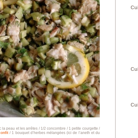
Cu
Cu
Cui
la peau et les arrêtes / 1/2 concombre / 1 petite courgette /
confit
/ 1 bouquet d’herbes mélangées (ici de l’aneth et du