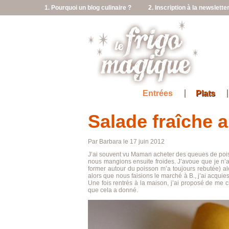
1. Pourquoi un blog culinaire ?
2. Inscription à la newslette
Entrées
Plats
Salade fraîche 
Par Barbara le 17 juin 2012
J’ai souvent vu Maman acheter des queues de poiss
nous mangions ensuite froides. J’avoue que je n’
former autour du poisson m’a toujours rebutée) al
alors que nous faisions le marché à B., j’ai acquie
Une fois rentrés à la maison, j’ai proposé de me ch
que cela a donné.