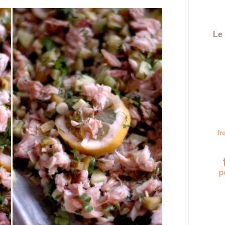
Le 
f
f
p