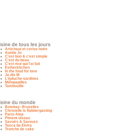
sine de tous les jours
Artichaut et cerise noire
Auntie Jo
C'est bon & c'est simple
C'est du beau
C'est moi qui l'ai fait
Estherkitchen
In the food for love
Je dis M
L'épluche-sardines
Mélopapilles
Tambouille
isine du monde
Bombay- Bruxelles
Christelle is flabbergasting
Paris-Alep
Piment oiseau
Savoirs & Saveurs
Tasca da Elvira
Tronche de cake