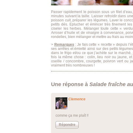
Passer rapidement le poisson sous un filet d’eau, 
minutes suivant la taille. Laisser refroidir dans un
poisson cuit, préparer les légumes. Laver le conco
petits dés. Eplucher et émincer très finement les
ciseler les herbes. Mélanger toute cette « verd
Arroser d’huile et de vinaigre à convenance, poiv
rondelles, bien mélanger et mettre au frais au moin
>
Remarques
: Je fais cette « recette » depuis l’
ses arrêtes et émietté ainsi sur des petits légumes
dans le frigo et/ou ce que j’achète sur le marché, j
fois la même chose : colin, lieu noir ou jaune, et 
oseille / concombre, courgette, poivron vert ou j
vraiment très nombreuses !
Une réponse à
Salade fraîche a
Clemence
comme ça me plaît !!
Répondre