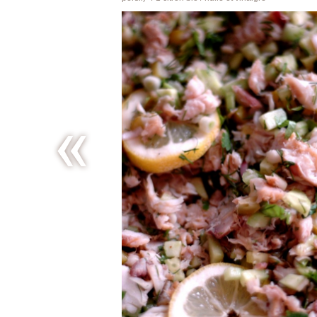
De toutes
les
couleurs