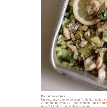
Pour 4 personnes
Un beau morceau de poisson (ici du lieu noir) avec 
2 oignons nouveaux / 1 petit morceau de
citron 
persil)* / 1 citron bio / huile et vinaigre