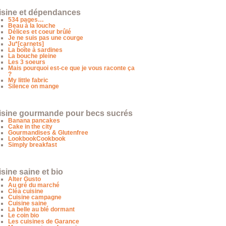
isine et dépendances
534 pages…
Beau à la louche
Délices et coeur brûlé
Je ne suis pas une courge
Ju*[carnets]
La boîte à sardines
La bouche pleine
Les 3 soeurs
Mais pourquoi est-ce que je vous raconte ça
?
My little fabric
Silence on mange
isine gourmande pour becs sucrés
Banana pancakes
Cake in the city
Gourmandises & Glutenfree
LookbookCookbook
Simply breakfast
sine saine et bio
Alter Gusto
Au gré du marché
Cléa cuisine
Cuisine campagne
Cuisine saine
La belle au blé dormant
Le coin bio
Les cuisines de Garance