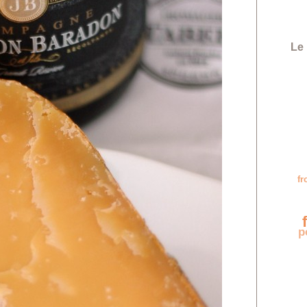
Le 
p
f