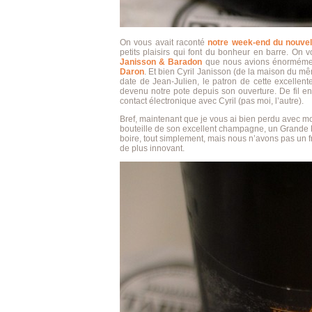
On vous avait raconté
notre week-end du nouvel
petits plaisirs qui font du bonheur en barre. On 
Janisson & Baradon
que nous avions énormément
Daron
. Et bien Cyril Janisson (de la maison du m
date de Jean-Julien, le patron de cette excelle
devenu notre pote depuis son ouverture. De fil en
contact électronique avec Cyril (pas moi, l’autre).
Bref, maintenant que je vous ai bien perdu avec mon
bouteille de son excellent champagne, un Grande R
boire, tout simplement, mais nous n’avons pas un fr
de plus innovant.