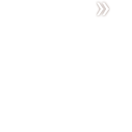
Les
smoothies
de l’été