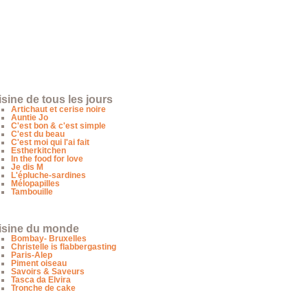
sine de tous les jours
Artichaut et cerise noire
Auntie Jo
C'est bon & c'est simple
C'est du beau
C'est moi qui l'ai fait
Estherkitchen
In the food for love
Je dis M
L'épluche-sardines
Mélopapilles
Tambouille
isine du monde
Bombay- Bruxelles
Christelle is flabbergasting
Paris-Alep
Piment oiseau
Savoirs & Saveurs
Tasca da Elvira
Tronche de cake