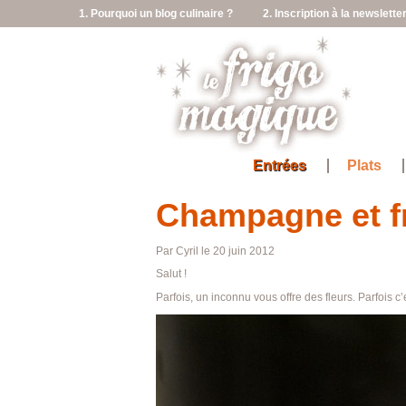
1. Pourquoi un blog culinaire ?
2. Inscription à la newslette
Entrées
Plats
Champagne et 
Par Cyril le 20 juin 2012
Salut !
Parfois, un inconnu vous offre des fleurs. Parfois 