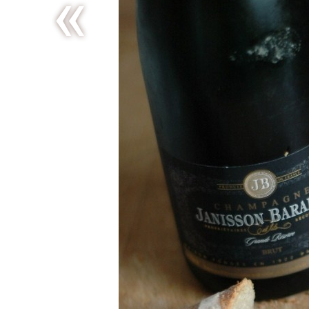
Salade
fraîche au
poisson