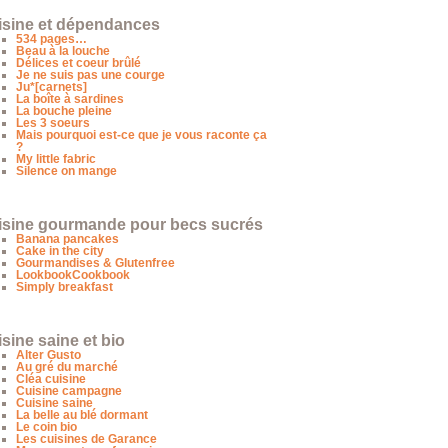
isine et dépendances
534 pages…
Beau à la louche
Délices et coeur brûlé
Je ne suis pas une courge
Ju*[carnets]
La boîte à sardines
La bouche pleine
Les 3 soeurs
Mais pourquoi est-ce que je vous raconte ça
?
My little fabric
Silence on mange
isine gourmande pour becs sucrés
Banana pancakes
Cake in the city
Gourmandises & Glutenfree
LookbookCookbook
Simply breakfast
sine saine et bio
Alter Gusto
Au gré du marché
Cléa cuisine
Cuisine campagne
Cuisine saine
La belle au blé dormant
Le coin bio
Les cuisines de Garance