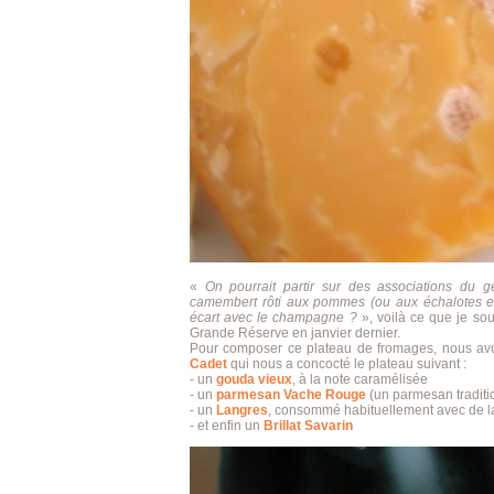
«
On pourrait partir sur des associations du ge
camembert rôti aux pommes (ou aux échalotes et g
écart avec le champagne ?
», voilà ce que je sou
Grande Réserve en janvier dernier.
Pour composer ce plateau de fromages, nous avo
Cadet
qui nous a concocté le plateau suivant :
- un
gouda vieux
, à la note caramélisée
- un
parmesan Vache Rouge
(un parmesan traditi
- un
Langres
, consommé habituellement avec de 
- et enfin un
Brillat Savarin