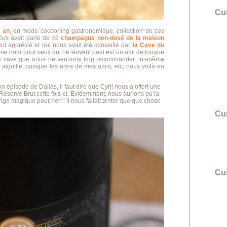
Cu
 an
, en mode cocooning gastronomique, collection de ces
vous avait parlé de ce
champagne non-dosé de la maison
 apprécié et qui nous avait été conseillé par
la Cave du
ême nom pour ceux qui ne suivent pas) est un ami de longue
nte cave que nous ne saurions trop recommander, lui-même
 aiguille, puisque les amis de mes amis, etc, nous voilà en
 épisode de Dallas, il faut dire que Cyril nous a offert une
éserve Brut cette fois-ci. Evidemment, nous aurions pu la
igo magique pour rien : il nous fallait tenter quelque chose
Cu
Cui