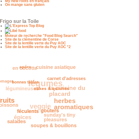
My new roots en français
On mange sans gluten
Frigo sur la Toile
Moteur de recherche "Food Blog Search"
Site de la clémentine de Corse
Site de la lentille verte du Puy AOC
Site de la lentille verte du Puy AOC *2
en cocotte
cuisine asiatique
apéro
légumes
fromages
légumineuses
carnet d'adresses
bonnes tables
la cuisine
du placard
oissons
cakes & quiches
ruits
veggie
herbes
épices
aromatiques
féculents
sunday's tiny
salades
goûters
pleasures
soupes & bouillons