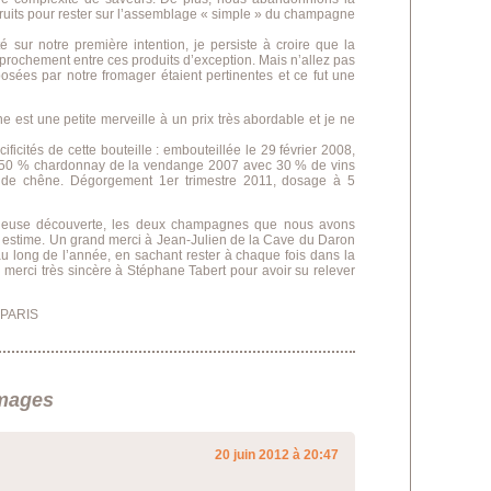
fruits pour rester sur l’assemblage « simple » du champagne
té sur notre première intention, je persiste à croire que la
rapprochement entre ces produits d’exception. Mais n’allez pas
oposées par notre fromager étaient pertinentes et ce fut une
 est une petite merveille à un prix très abordable et je ne
écificités de cette bouteille : embouteillée le 29 février 2008,
r, 50 % chardonnay de la vendange 2007 avec 30 % de vins
 de chêne. Dégorgement 1er trimestre 2011, dosage à 5
uleuse découverte, les deux champagnes que nous avons
e estime. Un grand merci à Jean-Julien de la Cave du Daron
au long de l’année, en sachant rester à chaque fois dans la
merci très sincère à Stéphane Tabert pour avoir su relever
 PARIS
mages
20 juin 2012 à 20:47