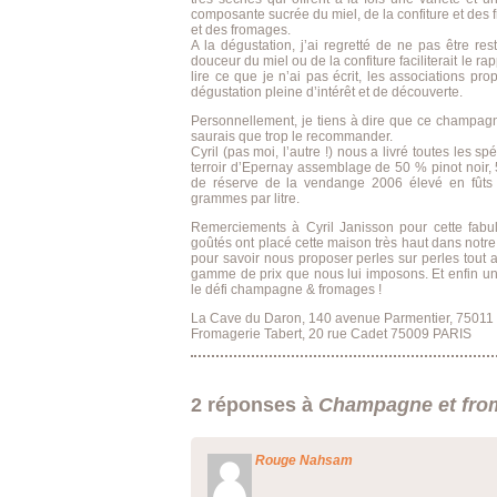
composante sucrée du miel, de la confiture et des 
et des fromages.
A la dégustation, j’ai regretté de ne pas être res
douceur du miel ou de la confiture faciliterait le 
lire ce que je n’ai pas écrit, les associations pr
dégustation pleine d’intérêt et de découverte.
Personnellement, je tiens à dire que ce champagne
saurais que trop le recommander.
Cyril (pas moi, l’autre !) nous a livré toutes les sp
terroir d’Epernay assemblage de 50 % pinot noi
de réserve de la vendange 2006 élevé en fûts
grammes par litre.
Remerciements à Cyril Janisson pour cette fab
goûtés ont placé cette maison très haut dans notr
pour savoir nous proposer perles sur perles tout 
gamme de prix que nous lui imposons. Et enfin un 
le défi champagne & fromages !
La Cave du Daron, 140 avenue Parmentier, 75011
Fromagerie Tabert, 20 rue Cadet 75009 PARIS
2 réponses à
Champagne et fro
Rouge Nahsam