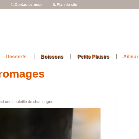
r
4. Contactez-nous
5. Plan du site
Desserts
Boissons
Petits Plaisirs
Ailleur
fromages
c’est une bouteille de champagne.