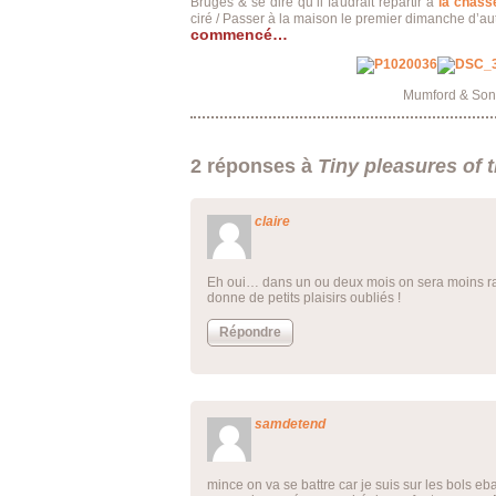
Bruges & se dire qu’il faudrait repartir à
la chass
ciré / Passer à la maison le premier dimanche d’
commencé…
Mumford & Sons
2 réponses à
Tiny pleasures of 
claire
Eh oui… dans un ou deux mois on sera moins ravis
donne de petits plaisirs oubliés !
Répondre
samdetend
mince on va se battre car je suis sur les bols eb