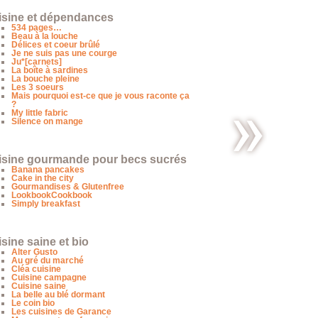
isine et dépendances
534 pages…
Beau à la louche
Délices et coeur brûlé
Je ne suis pas une courge
Ju*[carnets]
La boîte à sardines
La bouche pleine
Les 3 soeurs
Mais pourquoi est-ce que je vous raconte ça
?
My little fabric
Silence on mange
isine gourmande pour becs sucrés
Minestrone
Banana pancakes
du
Cake in the city
dimanche
Gourmandises & Glutenfree
soir
LookbookCookbook
Simply breakfast
sine saine et bio
Alter Gusto
Au gré du marché
Cléa cuisine
Cuisine campagne
Cuisine saine
La belle au blé dormant
Le coin bio
Les cuisines de Garance