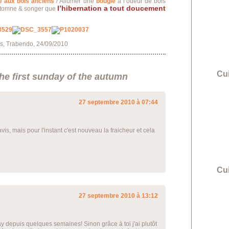
e aux bols anciens
/ Allumer une
bougie
à l’odeur de bois
l’hibernation a tout doucement
automne & songer que
, Trabendo, 24/09/2010
Cui
the first sunday of the autumn
27 septembre 2010 à 07:44
, mais pour l'instant c'est nouveau la fraicheur et cela
Cu
27 septembre 2010 à 13:12
ay depuis quelques semaines! Sinon grâce à toi j'ai plutôt