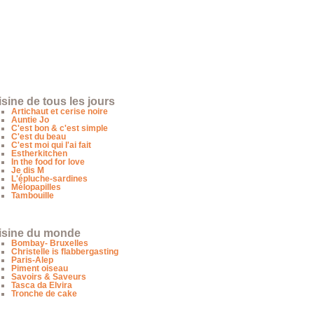
sine de tous les jours
Artichaut et cerise noire
Auntie Jo
C'est bon & c'est simple
C'est du beau
C'est moi qui l'ai fait
Estherkitchen
In the food for love
Je dis M
L'épluche-sardines
Mélopapilles
Tambouille
isine du monde
Bombay- Bruxelles
Christelle is flabbergasting
Paris-Alep
Piment oiseau
Savoirs & Saveurs
Tasca da Elvira
Tronche de cake