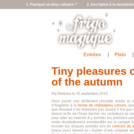
1. Pourquoi un blog culinaire ?
2. Inscription à la newslette
Entrées
Plats
Tiny pleasures o
of the autumn
Par Barbara le 26 septembre 2010
Avoir passé une drôlement chouette soirée la v
d’Angeline à la
farine de châtaignes corses
, qu
que Renaud n’en reviendra pas quand il lira que l’
depuis la fin de l’hiver dernier, les radiateurs se 
pour aller au marché & y acheter les premiers pa
rester douillettement emmitouflés sur le canapé à
écouter les disques achetés lors du
concert de 
beaux jours devant lui / Goûter d’une compote d