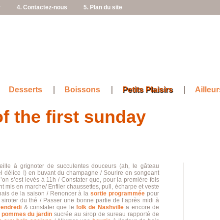
r
4. Contactez-nous
5. Plan du site
Desserts
Boissons
Petits Plaisirs
Ailleur
f the first sunday
eille à grignoter de succulentes douceurs (ah, le gâteau
el délice !) en buvant du champagne / Sourire en songeant
on s’est levés à 11h / Constater que, pour la première fois
sont mis en marche/ Enfiler chaussettes, pull, écharpe et veste
nais de la saison / Renoncer à la
sortie programmée
pour
 siroter du thé / Passer une bonne partie de l’après midi à
vendredi
& constater que le
folk de Nashville
a encore de
e
pommes du jardin
sucrée au sirop de sureau rapporté de