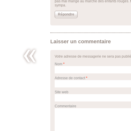
pas mal mangé au marché des enfants rouges. Me
sympa.
Répondre
Laisser un commentaire
Votre adresse de messagerie ne sera pas publi
Nom
*
Moules à
l’asiatique
Adresse de contact
*
Site web
Commentaire