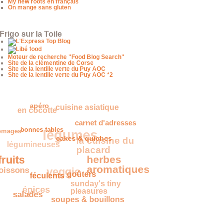
My new roots en français
On mange sans gluten
Frigo sur la Toile
Moteur de recherche "Food Blog Search"
Site de la clémentine de Corse
Site de la lentille verte du Puy AOC
Site de la lentille verte du Puy AOC *2
apéro
cuisine asiatique
en cocotte
carnet d'adresses
légumes
romages
bonnes tables
la cuisine du
légumineuses
cakes & quiches
placard
fruits
herbes
oissons
veggie
aromatiques
goûters
féculents
sunday's tiny
épices
pleasures
salades
soupes & bouillons