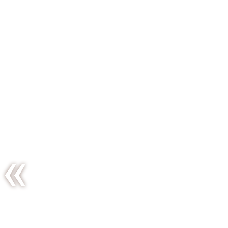
Tiny
pleasures
of the
first
sunday of
the