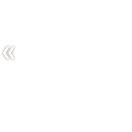
Un thé
glacé
pour
prolonger
l’été…