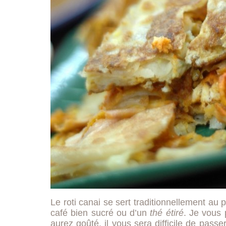
Le roti canai se sert traditionnellement au
café bien sucré ou d’un
thé étiré
. Je vous 
aurez goûté, il vous sera difficile de pass