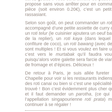
propose sans vous arrêter pour en comm
pièce (soit environ 0.20€), c’est un peti
rassasiant.
Selon son goût, on peut commander un
rot
accompagné d’une petite assiette de curry o
un r
oti telur
(le cuisinier ajoutera un oeuf ba
de la replier)
,
un
roti kaya
(dans lequel
confiture de coco), un
roti bawang
(avec des
sont multiples ! Et si vous voulez en faire 
c’est vers le
murtabak
qu’il faudra vou
puisqu’alors votre galette sera farcie de vi
de fromage et d’épices. Délicieux !
De retour à Paris, je suis allée fureter
Chapelle pour voir si les restaurants indie
des roti canai ou bien si c’est une spécialité
trouvé ! Bon c’est évidemment plus cher qu
et il faut demander un
parotha
, (ce qui
l’appellation singapourienne
roti prata
) m
continuer à se régaler !