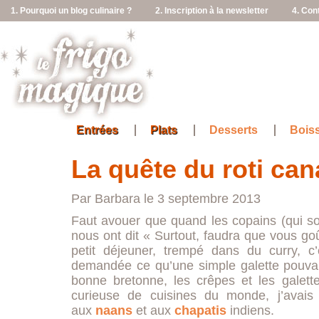
1. Pourquoi un blog culinaire ?
2. Inscription à la newsletter
4. Con
Entrées
Plats
Desserts
Bois
La quête du roti can
Par Barbara le 3 septembre 2013
Faut avouer que quand les copains (qui son
nous ont dit « Surtout, faudra que vous goû
petit déjeuner, trempé dans du curry, 
demandée ce qu’une simple galette pouvait
bonne bretonne, les crêpes et les galet
curieuse de cuisines du monde, j’avais
aux
naans
et aux
chapatis
indiens.