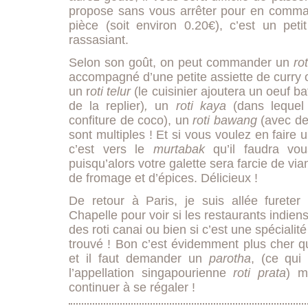
propose sans vous arrêter pour en comm
pièce (soit environ 0.20€), c’est un peti
rassasiant.
Selon son goût, on peut commander un
rot
accompagné d’une petite assiette de curry o
un r
oti telur
(le cuisinier ajoutera un oeuf ba
de la replier)
,
un
roti kaya
(dans lequel
confiture de coco), un
roti bawang
(avec des
sont multiples ! Et si vous voulez en faire 
c’est vers le
murtabak
qu’il faudra vou
puisqu’alors votre galette sera farcie de vi
de fromage et d’épices. Délicieux !
De retour à Paris, je suis allée fureter
Chapelle pour voir si les restaurants indie
des roti canai ou bien si c’est une spécialité
trouvé ! Bon c’est évidemment plus cher qu
et il faut demander un
parotha
, (ce qui
l’appellation singapourienne
roti prata
) m
continuer à se régaler !