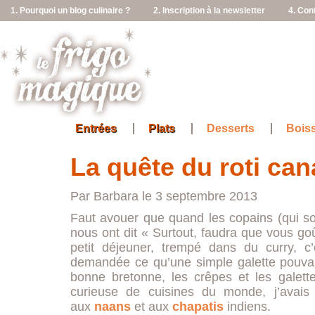
1. Pourquoi un blog culinaire ?
2. Inscription à la newsletter
4. Con
Entrées
Plats
Desserts
Bois
La quête du roti can
Par Barbara le 3 septembre 2013
Faut avouer que quand les copains (qui son
nous ont dit « Surtout, faudra que vous goû
petit déjeuner, trempé dans du curry, 
demandée ce qu’une simple galette pouvait
bonne bretonne, les crêpes et les galet
curieuse de cuisines du monde, j’avais
aux
naans
et aux
chapatis
indiens.