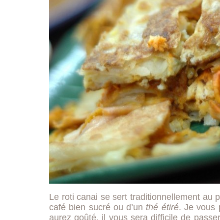
Le roti canai se sert traditionnellement au
café bien sucré ou d’un
thé étiré
. Je vous 
aurez goûté, il vous sera difficile de pass