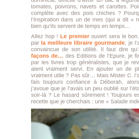
dominical, difficile d’avoir un bac à légu
tomates, poivrons, navets et carottes. Po
complète avec des pois chiches ? Pourquo
l’inspiration dans un de mes (qui a dit «
bien qu’ils servent de temps en temps…
Allez hop !
Le premier
ouvert sera le bon.
par
la meilleure libraire gourmande
, je 
convaincue de son utilité. Il faut dire 
façons de…
des Editions de l’Epure, je fi
par les livres trop généralistes, que je r
aient vraiment servi. En ajouter un de pl
vraiment utile ? Pas sûr… Mais Mister C. l’a
fais toujours confiance à Déborah, alors
j’avoue que je l’avais un peu oublié sur l’ét
soir-là ? Le hasard sûrement ! Toujours es
recette que je cherchais : une « Salade ind