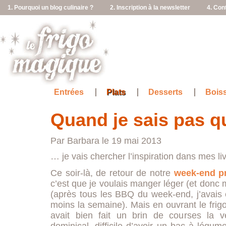
1. Pourquoi un blog culinaire ?
2. Inscription à la newsletter
4. Con
Entrées
Plats
Desserts
Bois
Quand je sais pas q
Par Barbara le 19 mai 2013
… je vais chercher l’inspiration dans mes li
Ce soir-là, de retour de notre
week-end p
c’est que je voulais manger léger (et donc 
(après tous les BBQ du week-end, j’avais
moins la semaine). Mais en ouvrant le frigo
avait bien fait un brin de courses la 