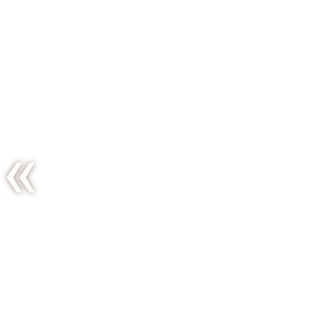
La salade
mixte
selon
Jamie