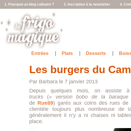
1. Pourquoi un blog culinaire ?
2. Inscription à la newsletter
4. Con
Entrées
Plats
Desserts
Bois
Les burgers du Cam
Par Barbara le 7 janvier 2013
Depuis quelques mois, on assiste à
trucks
(
« version bobo de la baraque 
de
Rue89
) garés aux coins des rues de 
clientèle toujours plus nombreuse de l
généralement il n’y a ni chaises ni tabl
place.