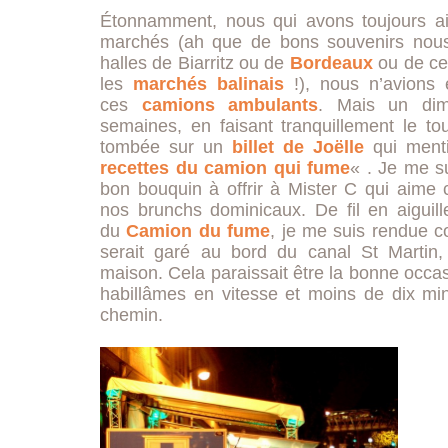
Étonnamment, nous qui avons toujours a
marchés (ah que de bons souvenirs nou
halles de Biarritz ou de
Bordeaux
ou de ces
les
marchés
balinais
!), nous n’avions 
ces
camions ambulants
. Mais un dim
semaines, en faisant tranquillement le tou
tombée sur un
billet de Joëlle
qui menti
recettes du camion qui fume
« . Je me su
bon bouquin à offrir à Mister C qui aime 
nos brunchs dominicaux. De fil en aiguill
du
Camion du fume
, je me suis rendue c
serait garé au bord du canal St Martin
maison. Cela paraissait être la bonne occa
habillâmes en vitesse et moins de dix min
chemin.