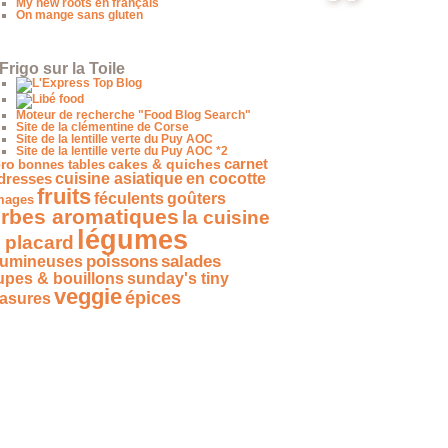
My new roots en français
On mange sans gluten
« Boissons
fraîches,
chouchous,
beignets et
glaces !
Frigo sur la Toile
Demandez
nos
boissons
fraîches ! »
Moteur de recherche "Food Blog Search"
Site de la clémentine de Corse
Site de la lentille verte du Puy AOC
Site de la lentille verte du Puy AOC *2
carnet
ro
bonnes tables
cakes & quiches
dresses
cuisine asiatique
en cocotte
fruits
féculents
goûters
mages
rbes aromatiques
la cuisine
légumes
 placard
salades
poissons
gumineuses
upes & bouillons
sunday's tiny
veggie
épices
easures