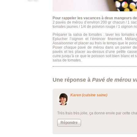
Gaspachos,
le retour !
Pour rappeler les vacances à deux mangeurs de p
2 pavés de mérou d’environ 200 gr chacun / 1 sa
tomates jaunes / 1/4 de poivron rouge / 1 oignon nouv
Préparer la salsa de tomates : laver les tomates e
Eplucher l’oignon et l’émincer finement. Mélang
Assaisonner et placer au frais le temps que le pois
Poser chaque pavé de mérou dans un panier de 
pavés et les placer au-dessus d’une petite casse
cuire jusqu’à ce que le poisson soit bien blanc et
salsa de tomates.
Une réponse à
Pavé de mérou va
Karen (cuisine saine)
Très frais très jolie, ça donne envie par cette ch
Répondre