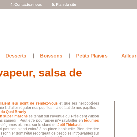
r
4. Contactez-nous
5. Plan du site
Desserts
Boissons
Petits Plaisirs
Ailleur
apeur, salsa de
lliaient leur point de rendez-vous
et que les hélicoptères
 I. d’aller régaler nos pupilles – à défaut de nos papilles –
du Quai Branly
.
n super marché
se tenait sur l’avenue du Président Wilson
s samedi ! Peut être pourrais-je m’y ravitailler en
légumes
es légumes bizarres sur le stand de
Joël Thiébault
.
ai pas son stand coloré à sa place habituelle. Bien décidée
oissonnier dont l’étal regorgeait de bestioles introuvables sur