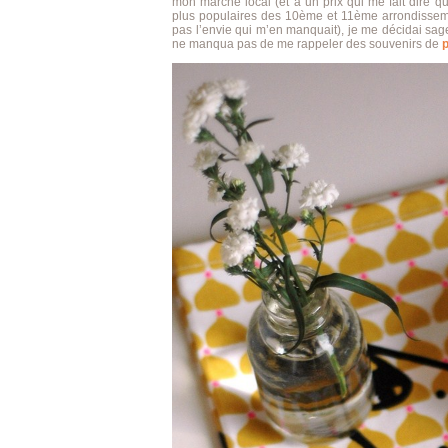
mon marché local (et à un prix qui me fait dire qu
plus populaires des 10ème et 11ème arrondissemen
pas l’envie qui m’en manquait), je me décidai s
ne manqua pas de me rappeler des souvenirs de