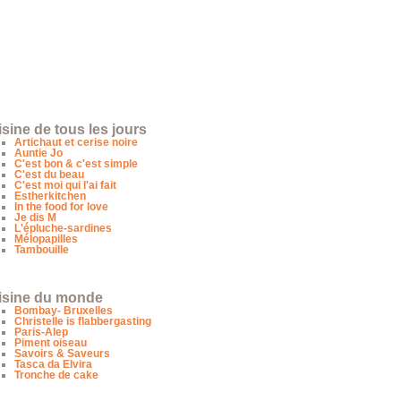
sine de tous les jours
Artichaut et cerise noire
Auntie Jo
C'est bon & c'est simple
C'est du beau
C'est moi qui l'ai fait
Estherkitchen
In the food for love
Je dis M
L'épluche-sardines
Mélopapilles
Tambouille
isine du monde
Bombay- Bruxelles
Christelle is flabbergasting
Paris-Alep
Piment oiseau
Savoirs & Saveurs
Tasca da Elvira
Tronche de cake