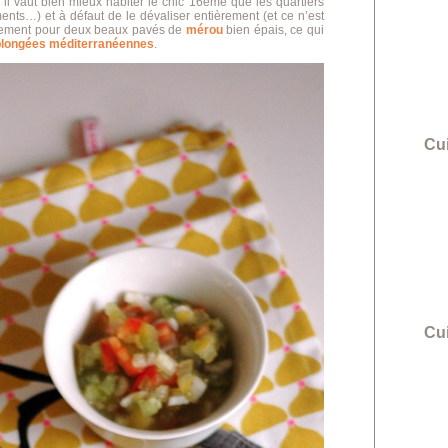
’il vaut bien mieux habiter le chic 16ème que les quartiers
ts…) et à défaut de le dévaliser entièrement (et ce n’est
agement pour deux beaux pavés de
mérou
bien épais, ce qui
plongées méditerranéennes
.
Cui
Cu