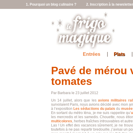
1. Pourquoi un blog culinaire ?
2. Inscription à la newslette
Entrées
Plats
Pavé de mérou v
tomates
Par Barbara le 23 juillet 2012
Un 14 juillet, alors que les
avions militaires ra
survolaient Paris, nous avions décidé avec mon amie
à l’exposition
Les séductions du palais
du
musée 
En sortant du métro Iéna, je me suis rappelée qu’
u
les mercredis et les samedis. Chouette, nous étion
multicolores
, herbes fraîches introuvables et autr
Las ! Un effet des vacances sûrement, je ne trouv
toutefois à ne pas repartir bredouille, j’avisai un p