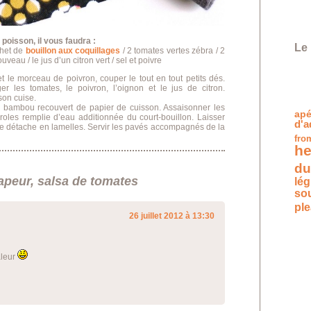
oisson, il vous faudra :
Le 
chet de
bouillon aux coquillages
/ 2 tomates vertes zébra / 2
eau / le jus d’un citron vert / sel et poivre
t le morceau de poivron, couper le tout en tout petits dés.
er les tomates, le poivron, l’oignon et le jus de citron.
son cuise.
bambou recouvert de papier de cuisson. Assaisonner les
apé
roles remplie d’eau additionnée du court-bouillon. Laisser
d'a
 se détache en lamelles. Servir les pavés accompagnés de la
fro
he
du
peur, salsa de tomates
lé
so
pl
26 juillet 2012 à 13:30
aleur