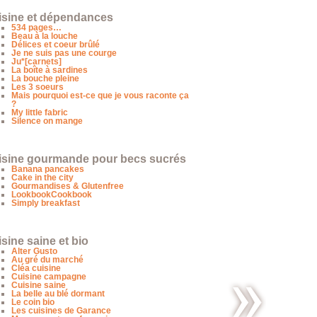
isine et dépendances
534 pages…
Beau à la louche
Délices et coeur brûlé
Je ne suis pas une courge
Ju*[carnets]
La boîte à sardines
La bouche pleine
Les 3 soeurs
Mais pourquoi est-ce que je vous raconte ça
?
My little fabric
Silence on mange
isine gourmande pour becs sucrés
Banana pancakes
Cake in the city
Gourmandises & Glutenfree
LookbookCookbook
Simply breakfast
sine saine et bio
Alter Gusto
Au gré du marché
Cléa cuisine
Cuisine campagne
Cuisine saine
La belle au blé dormant
Le coin bio
Les cuisines de Garance