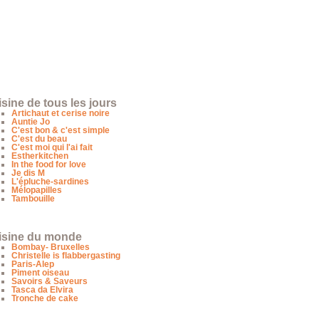
sine de tous les jours
Artichaut et cerise noire
Auntie Jo
C'est bon & c'est simple
C'est du beau
C'est moi qui l'ai fait
Estherkitchen
In the food for love
Je dis M
L'épluche-sardines
Mélopapilles
Tambouille
isine du monde
Bombay- Bruxelles
Christelle is flabbergasting
Paris-Alep
Piment oiseau
Savoirs & Saveurs
Tasca da Elvira
Tronche de cake