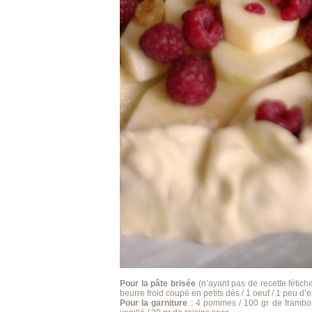
Pour la pâte brisée
(n’ayant pas de recette fétiche,
beurre froid coupé en petits dés / 1 oeuf / 1 peu d’
Pour la garniture
: 4 pommes / 100 gr de frambois