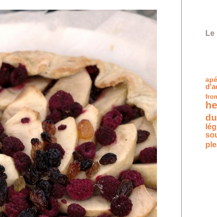
Le 
apé
d'a
fro
he
du
lé
so
pl