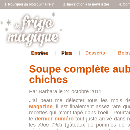
1. Pourquoi un blog culinaire ?
2. Inscription à la newsletter
4. Con
Entrées
Plats
Desserts
Bois
Soupe complète aube
chiches
Par Barbara le 24 octobre 2011
J’ai beau me délecter tous les mois d
Magazine
, il est finalement assez rare qu
recettes qui m’ont tapé dans l’oeil ! Pourt
le
dernier numéro
tout juste arrivé dans n
les
Aloo Tikki
(gâteaux de pommes de terr