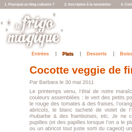
1. Pourquoi un blog culinaire ?
2. Inscription à la newsletter
4. Con
Entrées
Plats
Desserts
Bois
Cocotte veggie de f
Par Barbara le 30 mai 2011
Le printemps venu, l’étal de notre maraî
couleurs assemblées : le vert des petits p
le rouge des tomates & des fraises, l’oran
abricots, le blanc tacheté de violet de l’
rhubarbe & des framboises, etc. Je ne co
pupilles (et des papilles lorsque l’on a le p
ou un abricot tout juste sorti du cageot) u