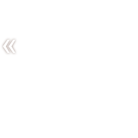
Salade
tiède de
lentilles et
aubergines