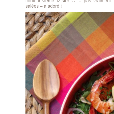
couleur.Même Mister C. – pas vraiment 
salées – a adoré !