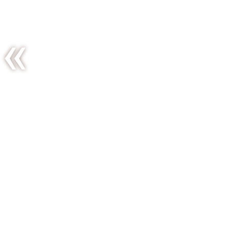
Thé glacé à
la
pastèque…
just for my
Mum !