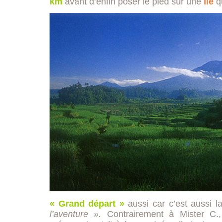
km
avant d’enfin poser le pied sur une
île
qu
« Grand départ »
aussi car c’est aussi l
l’aventure ».
Contrairement à Mister C.