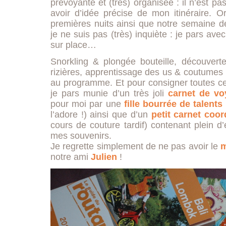
prévoyante et (très) organisée : il n’est p
avoir d’idée précise de mon itinéraire. Or
premières nuits ainsi que notre semaine d
je ne suis pas (très) inquiète : je pars ave
sur place…
Snorkling & plongée bouteille, découverte
rizières, apprentissage des us & coutumes l
au programme. Et pour consigner toutes c
je pars munie d’un très joli
carnet de v
pour moi par une
fille bourrée de talents
l’adore !) ainsi que d’un
petit carnet coo
cours de couture tardif) contenant plein 
mes souvenirs.
Je regrette simplement de ne pas avoir le
m
notre ami
Julien
!