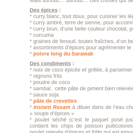
Mais surtout… Surtout… Des choses qui se
Des épices
:
* curry blanc, tout doux, pour cuisiner les 
* curry ambré, terre de sienne, pour accom
* curry brun, d’une belle couleur chocolat, p
* curcuma
* graines de fenouil, toutes fraîches, d’un be
* assortiments d’épices pour agrémenter le 
*
poivre long du Sarawak
Des condiments
:
* noix de coco épicée et grillée, à parseme
* oignons frits
* poudre de coco
*
sambal
, cette pâte de piment bien relevé
* sauce soja
*
pâte de crevettes
*
Instant Rasam
à diluer dans de l’eau ch
« soupe d’épices »
* poulet séché (c’est le paquet posé jus
contient les chips de poisson pulticolore
poulet relevée d’épices et fritte qui est ensu