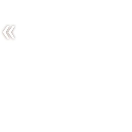
Cocotte
de porc
aux
navets