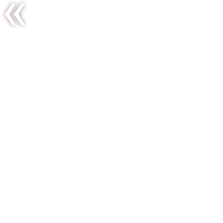
Indian
summer’s
tiny
pleasures
*