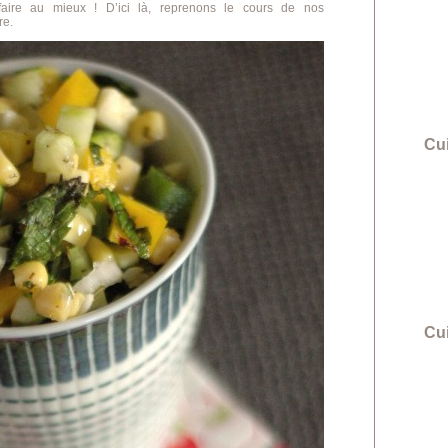
faire au mieux ! D’ici là, reprenons le cours de nos
re.
Cui
Cu