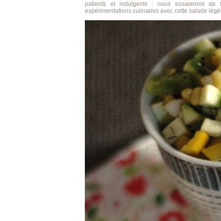
patients et indulgents : nous essaierons de 
expérimentations culinaires avec cette salade légè