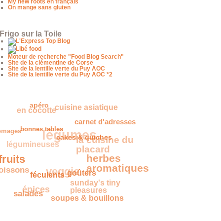
My new roots en français
On mange sans gluten
Frigo sur la Toile
Moteur de recherche "Food Blog Search"
Site de la clémentine de Corse
Site de la lentille verte du Puy AOC
Site de la lentille verte du Puy AOC *2
apéro
cuisine asiatique
en cocotte
carnet d'adresses
légumes
romages
bonnes tables
la cuisine du
légumineuses
cakes & quiches
placard
fruits
herbes
oissons
veggie
aromatiques
goûters
féculents
sunday's tiny
épices
pleasures
salades
soupes & bouillons