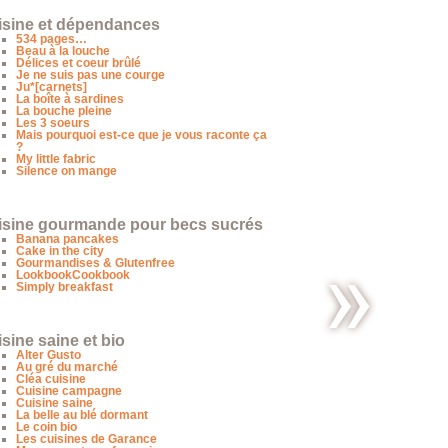
isine et dépendances
534 pages…
Beau à la louche
Délices et coeur brûlé
Je ne suis pas une courge
Ju*[carnets]
La boîte à sardines
La bouche pleine
Les 3 soeurs
Mais pourquoi est-ce que je vous raconte ça
?
My little fabric
Silence on mange
isine gourmande pour becs sucrés
Banana pancakes
Cake in the city
Gourmandises & Glutenfree
LookbookCookbook
Simply breakfast
sine saine et bio
Thé glacé à
la
Alter Gusto
pastèque…
Au gré du marché
just for my
Cléa cuisine
Mum !
Cuisine campagne
Cuisine saine
La belle au blé dormant
Le coin bio
Les cuisines de Garance