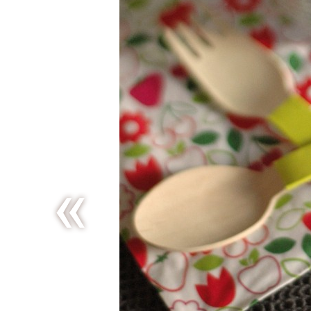
Salade
tiède de
lentilles
corail