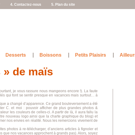
r
4. Contactez-nous
5. Plan du site
Desserts
Boissons
Petits Plaisirs
Ailleur
s » de maïs
ourtant, je vous rassure nous mangeons encore !). La faute
illés qui font se sentir presque en vacances mais surtout… à
ique a changé d’apparence. Ce grand bouleversement a été
er C. et moi : pouvoir afficher de plus grandes photos &
ur les couleurs de celles-ci. A partir de là, il aura fallu la
tre nouveau logo ainsi que la charte graphique du blog) et
mer nos envies en réalité. Nous les remercions vivement de
ltes photos à re-télécharger, d’anciens articles à fignoler et
lus que nos vacances approchent à grands pas). Alors, soyez