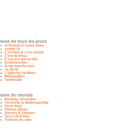
sine de tous les jours
Artichaut et cerise noire
Auntie Jo
C'est bon & c'est simple
C'est du beau
C'est moi qui l'ai fait
Estherkitchen
In the food for love
Je dis M
L'épluche-sardines
Mélopapilles
Tambouille
isine du monde
Bombay- Bruxelles
Christelle is flabbergasting
Paris-Alep
Piment oiseau
Savoirs & Saveurs
Tasca da Elvira
Tronche de cake