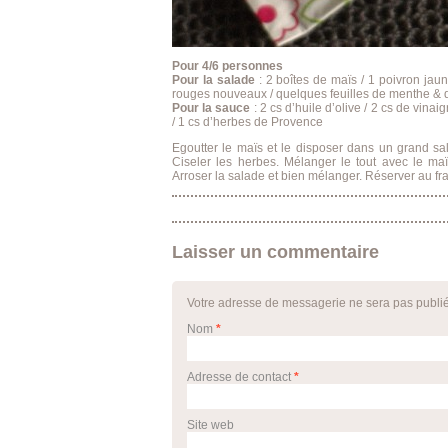
Pour 4/6 personnes
Pour la salade
: 2 boîtes de maïs / 1 poivron jaun
rouges nouveaux / quelques feuilles de menthe & 
Pour la sauce
: 2 cs d’huile d’olive / 2 cs de vinaig
/ 1 cs d’herbes de Provence
Egoutter le maïs et le disposer dans un grand sal
Ciseler les herbes. Mélanger le tout avec le ma
Arroser la salade et bien mélanger. Réserver au frai
Laisser un commentaire
Votre adresse de messagerie ne sera pas publi
Nom
*
Adresse de contact
*
Site web