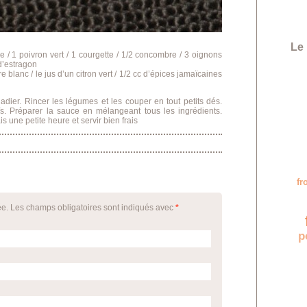
Le 
e / 1 poivron vert / 1 courgette / 1/2 concombre / 3 oignons
d’estragon
re blanc / le jus d’un citron vert / 1/2 cc d’épices jamaïcaines
adier. Rincer les légumes et les couper en tout petits dés.
ïs. Préparer la sauce en mélangeant tous les ingrédients.
s une petite heure et servir bien frais
f
ée. Les champs obligatoires sont indiqués avec
*
p