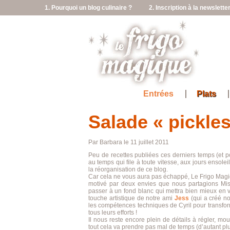
1. Pourquoi un blog culinaire ?
2. Inscription à la newslette
Entrées
Plats
Salade « pickle
Par Barbara le 11 juillet 2011
Peu de recettes publiées ces derniers temps (et p
au temps qui file à toute vitesse, aux jours ensole
la réorganisation de ce blog.
Car cela ne vous aura pas échappé, Le Frigo Mag
motivé par deux envies que nous partagions Mist
passer à un fond blanc qui mettra bien mieux en vale
touche artistique de notre ami
Jess
(qui a créé no
les compétences techniques de Cyril pour transfor
tous leurs efforts !
Il nous reste encore plein de détails à régler, mou
tout cela va prendre pas mal de temps (d’autant p