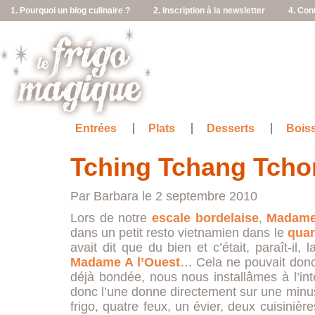
1. Pourquoi un blog culinaire ?
2. Inscription à la newsletter
4. Con
Entrées
Plats
Desserts
Bois
Tching Tchang Tch
Par Barbara le 2 septembre 2010
Lors de notre
escale bordelaise
,
Madame
dans un petit resto vietnamien dans le
quar
avait dit que du bien et c’était, paraît-il
Madame A l’Ouest
… Cela ne pouvait donc 
déjà bondée, nous nous installâmes à l’in
donc l’une donne directement sur une minus
frigo, quatre feux, un évier, deux cuisinièr