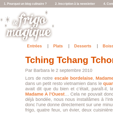
1. Pourquoi un blog culinaire ?
2. Inscription à la newsletter
4. Con
Entrées
Plats
Desserts
Bois
Tching Tchang Tch
Par Barbara le 2 septembre 2010
Lors de notre
escale bordelaise
,
Madame
dans un petit resto vietnamien dans le
quar
avait dit que du bien et c’était, paraît-il
Madame A l’Ouest
… Cela ne pouvait donc 
déjà bondée, nous nous installâmes à l’in
donc l’une donne directement sur une minus
frigo, quatre feux, un évier, deux cuisinièr