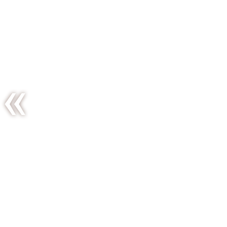
Pommes
de terre
au cumin