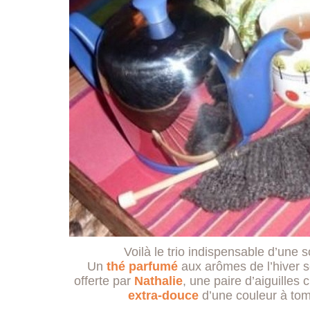
Voilà le trio indispensable d’une s
Un
thé parfumé
aux arômes de l’hiver se
offerte par
Nathalie
, une paire d’aiguille
extra-douce
d’une couleur à tom