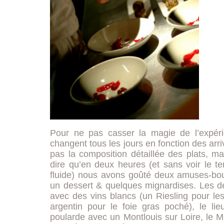
Pour ne pas casser la magie de l’expér
changent tous les jours en fonction des ar
pas la composition détaillée des plats, 
dire qu’en deux heures (et sans voir le te
fluide) nous avons goûté deux amuses-bou
un dessert & quelques mignardises. Les de
avec des vins blancs (un Riesling pour l
argentin pour le foie gras poché), le li
poularde avec un Montlouis sur Loire, le M