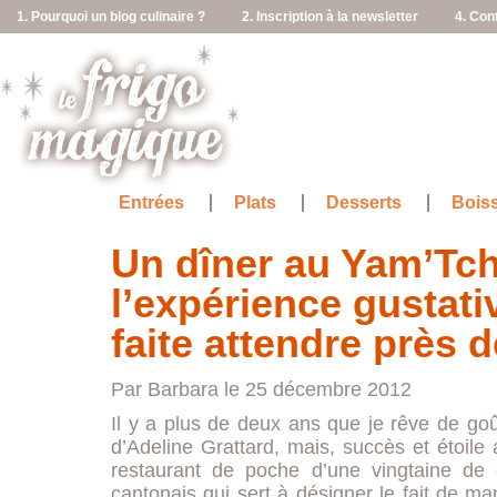
1. Pourquoi un blog culinaire ?
2. Inscription à la newsletter
4. Con
Entrées
Plats
Desserts
Bois
Un dîner au Yam’Tc
l’expérience gustati
faite attendre près 
Par Barbara le 25 décembre 2012
Il y a plus de deux ans que je rêve de goû
d’Adeline Grattard, mais, succès et étoile
restaurant de poche d’une vingtaine de 
cantonais qui sert à désigner le fait de 