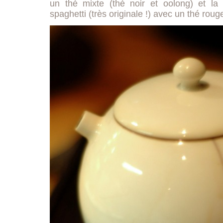
un thé mixte (thé noir et oolong) et l
spaghetti (très originale !) avec un thé roug