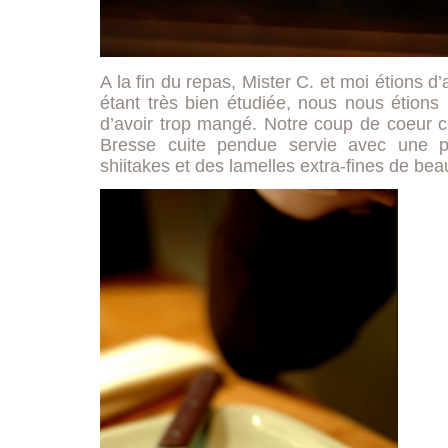
A la fin du repas, Mister C. et moi étions d’
étant très bien étudiée, nous nous étions 
d’avoir trop mangé. Notre coup de coeur 
Bresse cuite pendue servie avec une 
shiitakes et des lamelles extra-fines de beau