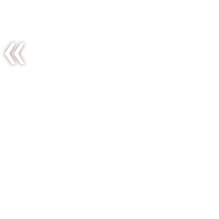
Tajine
d’artichauts
au citron
confit