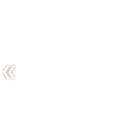
Trêve de
balivernes…
nous
partons à
Bali !