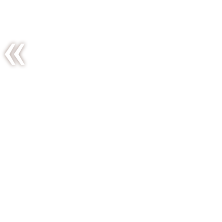
Wok de
canard
aux petits
pois