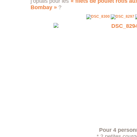
j’optais pour les
« filets de poulet rôtis 
Bombay »
?
Pour 4 person
* 2 petites courg