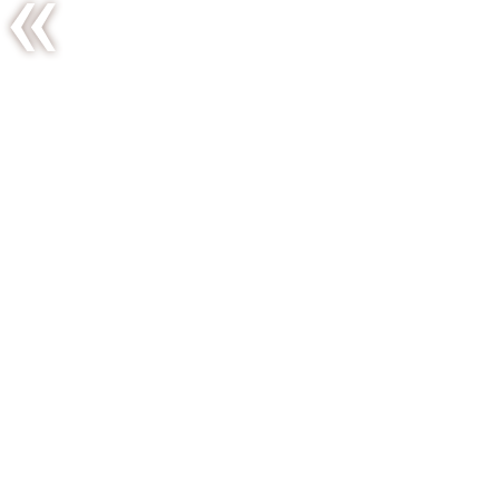
Indian
summer’s
tiny
pleasures
*