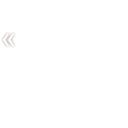
Tching
Tchang
Tchong