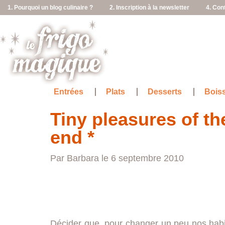
1. Pourquoi un blog culinaire ?
2. Inscription à la newsletter
4. Con
Entrées
Plats
Desserts
Bois
Tiny pleasures of t
end *
Par Barbara le 6 septembre 2010
Décider que, pour changer un peu nos habi