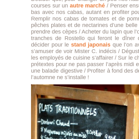
courses sur un
autre marché
/ Penser ensu
bas avec nos cabas, autant en profiter pou
Remplir nos cabas de tomates et de pomm
pêches plates et de nectarines d’une belle
prendre des cèpes / Acheter du lapin que l’o
tranches de Rostello qui feront le dîner 
décider pour le
stand japonais
que l’on av
s’amuser de voir Mister C. indécis / Dégus
les employés de cuisine s’affairer / Sur le c
prétextes pour ne pas passer l’après midi 
une balade digestive / Profiter à fond des d
l’automne ne s’installe !