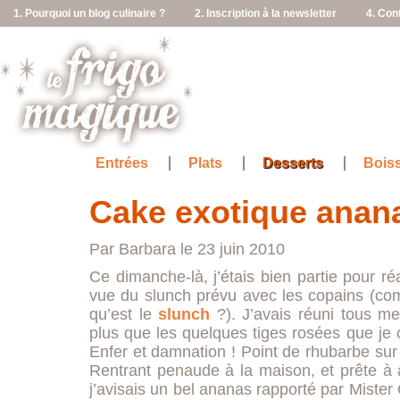
1. Pourquoi un blog culinaire ?
2. Inscription à la newsletter
4. Con
Entrées
Plats
Desserts
Bois
Cake exotique anan
Par Barbara le 23 juin 2010
Ce dimanche-là, j’étais bien partie pour r
vue du slunch prévu avec les copains (co
qu’est le
slunch
?). J’avais réuni tous me
plus que les quelques tiges rosées que je 
Enfer et damnation ! Point de rhubarbe sur 
Rentrant penaude à la maison, et prête à
j’avisais un bel ananas rapporté par Mister C