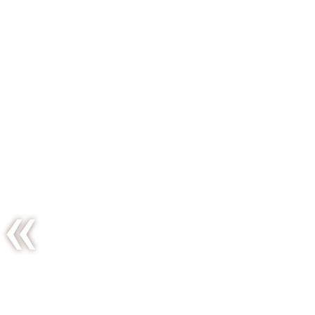
Petits
flans aux
abricots
secs