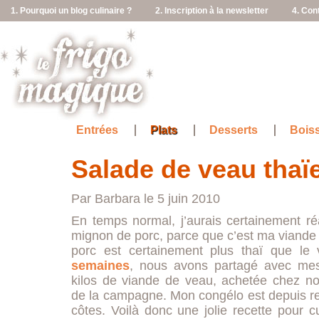
1. Pourquoi un blog culinaire ?
2. Inscription à la newsletter
4. Con
Entrées
Plats
Desserts
Bois
Salade de veau thaï
Par Barbara le 5 juin 2010
En temps normal, j’aurais certainement réa
mignon de porc, parce que c’est ma viande 
porc est certainement plus thaï que l
semaines
, nous avons partagé avec mes
kilos de viande de veau, achetée chez n
de la campagne. Mon congélo est depuis rem
côtes. Voilà donc une jolie recette pour 