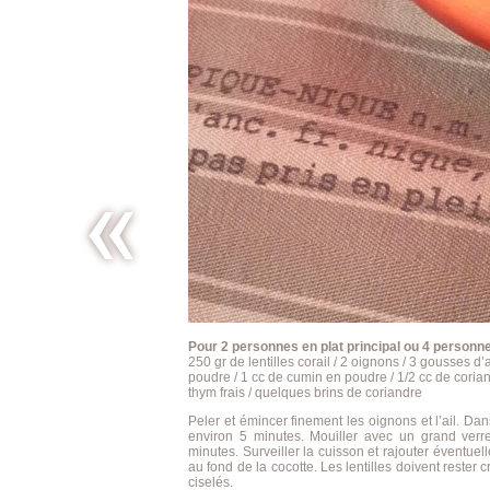
Whitsun’s
week
end’s tiny
pleasures
*
Pour 2 personnes en plat principal ou 4 personn
250 gr de lentilles corail / 2 oignons / 3 gousses d’
poudre / 1 cc de cumin en poudre / 1/2 cc de corian
thym frais / quelques brins de coriandre
Peler et émincer finement les oignons et l’ail. Dan
environ 5 minutes. Mouiller avec un grand verr
minutes. Surveiller la cuisson et rajouter éventue
au fond de la cocotte. Les lentilles doivent reste
ciselés.