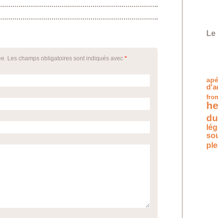
Le 
ée. Les champs obligatoires sont indiqués avec
*
apé
d'a
fro
he
du
lé
so
pl