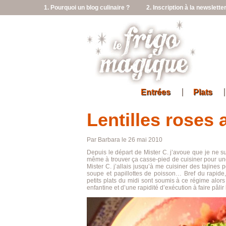
1. Pourquoi un blog culinaire ?
2. Inscription à la newslette
Entrées
Plats
Lentilles roses 
Par Barbara le 26 mai 2010
Depuis le départ de Mister C. j’avoue que je ne su
même à trouver ça casse-pied de cuisiner pour une
Mister C. j’allais jusqu’à me cuisiner des tajines
soupe et papillottes de poisson… Bref du rapid
petits plats du midi sont soumis à ce régime alors 
enfantine et d’une rapidité d’exécution à faire pâlir