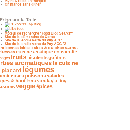
My new roots en français
On mange sans gluten
Frigo sur la Toile
Moteur de recherche "Food Blog Search"
Site de la clémentine de Corse
Site de la lentille verte du Puy AOC
Site de la lentille verte du Puy AOC *2
carnet
ro
bonnes tables
cakes & quiches
dresses
cuisine asiatique
en cocotte
fruits
féculents
goûters
mages
rbes aromatiques
la cuisine
légumes
 placard
salades
poissons
gumineuses
upes & bouillons
sunday's tiny
veggie
épices
easures