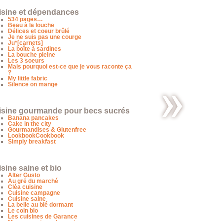
isine et dépendances
534 pages…
Beau à la louche
Délices et coeur brûlé
Je ne suis pas une courge
Ju*[carnets]
La boîte à sardines
La bouche pleine
Les 3 soeurs
Mais pourquoi est-ce que je vous raconte ça
?
My little fabric
Silence on mange
isine gourmande pour becs sucrés
Banana pancakes
Waterzoï
Cake in the city
de
Gourmandises & Glutenfree
saumon à
LookbookCookbook
l’estragon
Simply breakfast
sine saine et bio
Alter Gusto
Au gré du marché
Cléa cuisine
Cuisine campagne
Cuisine saine
La belle au blé dormant
Le coin bio
Les cuisines de Garance