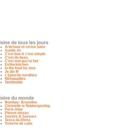
sine de tous les jours
Artichaut et cerise noire
Auntie Jo
C'est bon & c'est simple
C'est du beau
C'est moi qui l'ai fait
Estherkitchen
In the food for love
Je dis M
L'épluche-sardines
Mélopapilles
Tambouille
isine du monde
Bombay- Bruxelles
Christelle is flabbergasting
Paris-Alep
Piment oiseau
Savoirs & Saveurs
Tasca da Elvira
Tronche de cake