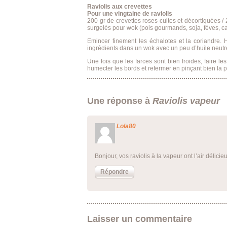
Raviolis aux crevettes
Pour une vingtaine de raviolis
200 gr de crevettes roses cuites et décortiquées /
surgelés pour wok (pois gourmands, soja, fèves, ca
Emincer finement les échalotes et la coriandre. H
ingrédients dans un wok avec un peu d’huile neutre.
Une fois que les farces sont bien froides, faire le
humecter les bords et refermer en pinçant bien la p
Une réponse à
Raviolis vapeur
Lola80
Bonjour, vos raviolis à la vapeur ont l’air délici
Répondre
Laisser un commentaire