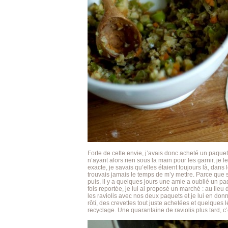
Forte de cette envie, j’avais donc acheté un paquet
n’ayant alors rien sous la main pour les garnir, je l
exacte, je savais qu’elles étaient toujours là, dans
trouvais jamais le temps de m’y mettre. Parce que s
puis, il y a quelques jours une amie a oublié un paq
fois reportée, je lui ai proposé un marché : au lieu 
les raviolis avec nos deux paquets et je lui en donn
rôti, des crevettes tout juste achetées et quelques 
recyclage. Une quarantaine de raviolis plus tard, c’é