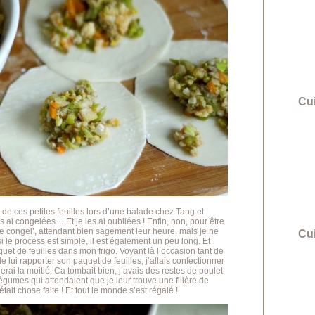
Cui
 de ces petites feuilles lors d’une balade chez Tang et
es ai congelées… Et je les ai oubliées ! Enfin, non, pour être
 le congel’, attendant bien sagement leur heure, mais je ne
Cu
i le process est simple, il est également un peu long. Et
uet de feuilles dans mon frigo. Voyant là l’occasion tant de
de lui rapporter son paquet de feuilles, j’allais confectionner
erai la moitié. Ca tombait bien, j’avais des restes de poulet
légumes qui attendaient que je leur trouve une filière de
tait chose faite ! Et tout le monde s’est régalé !