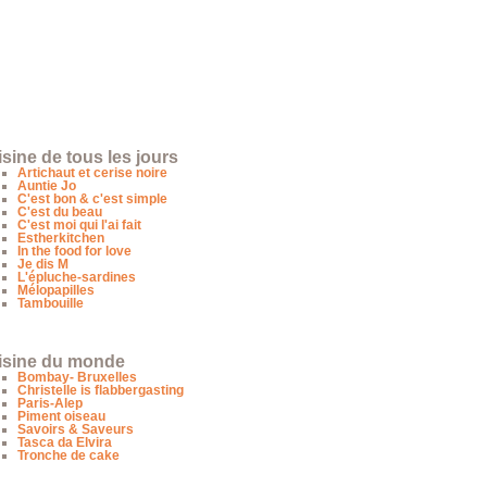
sine de tous les jours
Artichaut et cerise noire
Auntie Jo
C'est bon & c'est simple
C'est du beau
C'est moi qui l'ai fait
Estherkitchen
In the food for love
Je dis M
L'épluche-sardines
Mélopapilles
Tambouille
isine du monde
Bombay- Bruxelles
Christelle is flabbergasting
Paris-Alep
Piment oiseau
Savoirs & Saveurs
Tasca da Elvira
Tronche de cake