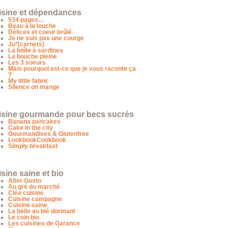
isine et dépendances
534 pages…
Beau à la louche
Délices et coeur brûlé
Je ne suis pas une courge
Ju*[carnets]
La boîte à sardines
La bouche pleine
Les 3 soeurs
Mais pourquoi est-ce que je vous raconte ça
?
My little fabric
Silence on mange
isine gourmande pour becs sucrés
Banana pancakes
Cake in the city
Gourmandises & Glutenfree
LookbookCookbook
Simply breakfast
sine saine et bio
Alter Gusto
Au gré du marché
Cléa cuisine
Cuisine campagne
Cuisine saine
La belle au blé dormant
Le coin bio
Les cuisines de Garance