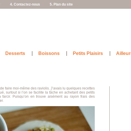
r
4. Contactez-nous
5. Plan du site
Desserts
Boissons
Petits Plaisirs
Ailleur
 de faire moi-même des raviolis. J’avais lu quelques recettes
é, surtout si l’on se facilite la tâche en achetant des petits
à farcir. Puisqu’on en trouve aisément au rayon frais des
er.