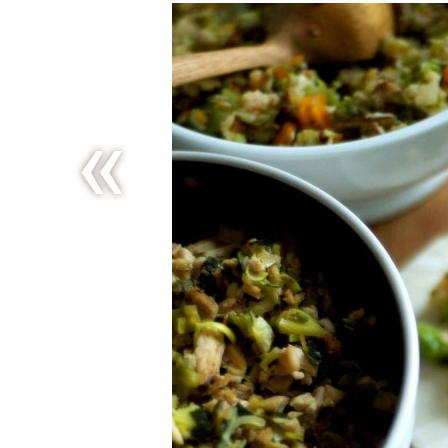
De
l’énergie
en barres
!