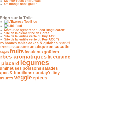
My new roots en français
On mange sans gluten
Frigo sur la Toile
Moteur de recherche "Food Blog Search"
Site de la clémentine de Corse
Site de la lentille verte du Puy AOC
Site de la lentille verte du Puy AOC *2
carnet
ro
bonnes tables
cakes & quiches
dresses
cuisine asiatique
en cocotte
fruits
féculents
goûters
mages
rbes aromatiques
la cuisine
légumes
 placard
salades
poissons
gumineuses
upes & bouillons
sunday's tiny
veggie
épices
easures