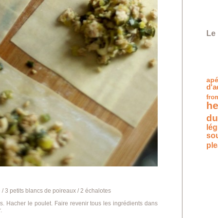
Le 
apé
d'a
fro
he
du
lé
so
pl
 / 3 petits blancs de poireaux / 2 échalotes
s. Hacher le poulet. Faire revenir tous les ingrédients dans
.