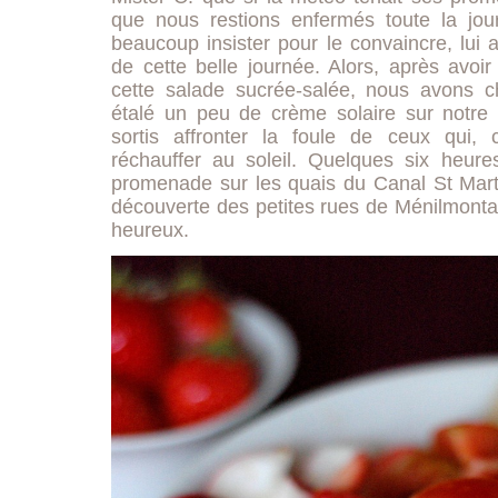
que nous restions enfermés toute la jo
beaucoup insister pour le convaincre, lui au
de cette belle journée. Alors, après avoir
cette salade sucrée-salée, nous avons ch
étalé un peu de crème solaire sur notr
sortis affronter la foule de ceux qui,
réchauffer au soleil. Quelques six heure
promenade sur les quais du Canal St Marti
découverte des petites rues de Ménilmonta
heureux.