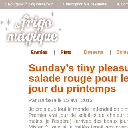
1. Pourquoi un blog culinaire ?
2. Inscription à la newsletter
4. Con
Entrées
Plats
Desserts
Bois
Sunday’s tiny pleas
salade rouge pour le
jour du printemps
Par Barbara le 15 avril 2013
Je crois que tout le monde l’attendait ce di
Premier vrai jour de soleil et de chaleur 
moins, je l’espère) l’arrivée des beaux jou
Mister C. que si la météo tenait ses prome