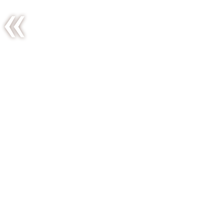
Green
détox