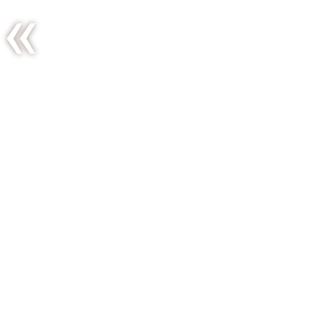
Pavé de
mérou
vapeur,
salsa de
tomates