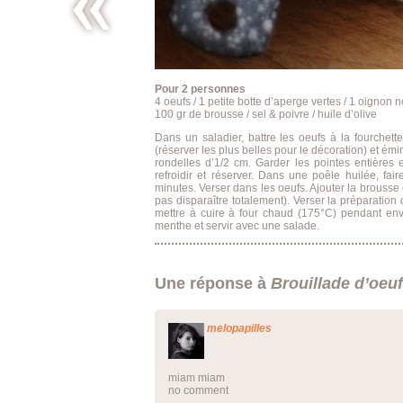
Rouleaux
de veau
aux
légumes
Pour 2 personnes
4 oeufs / 1 petite botte d’aperge vertes / 1 oignon n
100 gr de brousse / sel & poivre / huile d’olive
Dans un saladier, battre les oeufs à la fourchette
(réserver les plus belles pour le décoration) et émi
rondelles d’1/2 cm. Garder les pointes entières et
refroidir et réserver. Dans une poêle huilée, fair
minutes. Verser dans les oeufs. Ajouter la brousse 
pas disparaître totalement). Verser la préparation
mettre à cuire à four chaud (175°C) pendant envir
menthe et servir avec une salade.
Une réponse à
Brouillade d’oeuf
melopapilles
miam miam
no comment