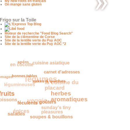
My new roots en français
On mange sans gluten
Sweet
Monday
Frigo sur la Toile
Moteur de recherche "Food Blog Search"
Site de la clémentine de Corse
Site de la lentille verte du Puy AOC
Site de la lentille verte du Puy AOC *2
en cocotte
cuisine asiatique
apéro
légumes
romages
carnet d'adresses
bonnes tables
légumineuses
la cuisine
cakes & quiches
du placard
ruits
herbes
oissons
veggie
aromatiques
féculents
goûters
épices
sunday's tiny
pleasures
salades
soupes & bouillons