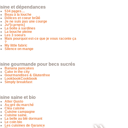
isine et dépendances
534 pages…
Beau à la louche
Délices et coeur brûlé
Je ne suis pas une courge
Ju*[carnets]
La boîte à sardines
La bouche pleine
Les 3 soeurs
Mais pourquoi est-ce que je vous raconte ça
?
My little fabric
Silence on mange
isine gourmande pour becs sucrés
Banana pancakes
Cake in the city
Gourmandises & Glutenfree
LookbookCookbook
Simply breakfast
sine saine et bio
Alter Gusto
Au gré du marché
Cléa cuisine
Cuisine campagne
Cuisine saine
La belle au blé dormant
Le coin bio
Les cuisines de Garance