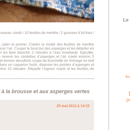
Le 
ouveau ciselé / 10 feuilles de menthe / 2 gousses d’ail frais /
, saler et poivrer. Ciseler la moitié des feuilles de menthe
ncer l’ail. Couper le bout dur des asperges et les détailler en
 les faire blanchir 3 minutes à l’eau bouillante. Egoutter,
e revenir les rondelles d’asperges et l’ail ciselé environ 5
et donner deux/trois coups de fourchette (le fromage ne doit
 dans un caquelon huilé, disposer les pointes d’asperges et
on 15 minutes. Répartir l’oignon ciselé et les feuilles de
f
 à la brousse et aux asperges vertes
f
p
25 mai 2012 à 14:33