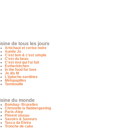
sine de tous les jours
Artichaut et cerise noire
Auntie Jo
C'est bon & c'est simple
C'est du beau
C'est moi qui l'ai fait
Estherkitchen
In the food for love
Je dis M
L'épluche-sardines
Mélopapilles
Tambouille
isine du monde
Bombay- Bruxelles
Christelle is flabbergasting
Paris-Alep
Piment oiseau
Savoirs & Saveurs
Tasca da Elvira
Tronche de cake